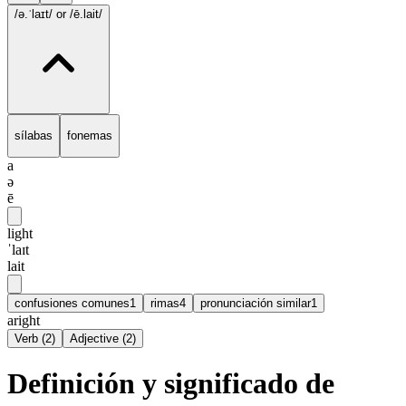
/ə.ˈlaɪt/
or /ē.lait/
sílabas
fonemas
a
ə
ē
light
ˈlaɪt
lait
confusiones comunes
1
rimas
4
pronunciación similar
1
aright
Verb
(
2
)
Adjective
(
2
)
Definición y significado de