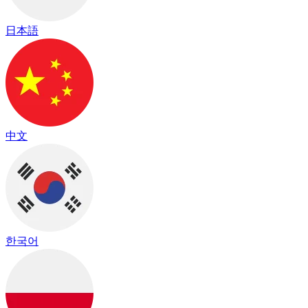
日本語
中文
한국어