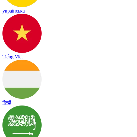
українська
Tiếng Việt
हिन्दी