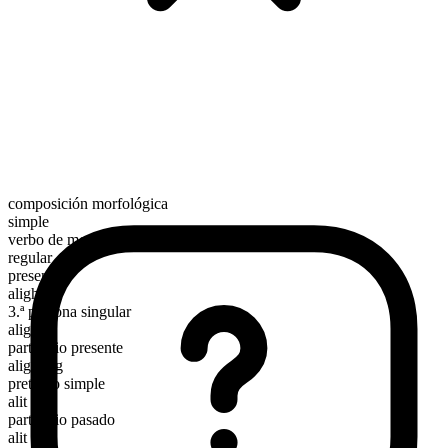
composición morfológica
simple
verbo de movimiento
regular
presente
alight
3.ª persona singular
alights
participio presente
alighting
pretérito simple
alit
participio pasado
alit