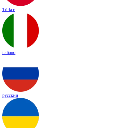
Türkçe
italiano
русский