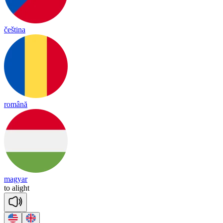
čeština
română
magyar
to
a
light