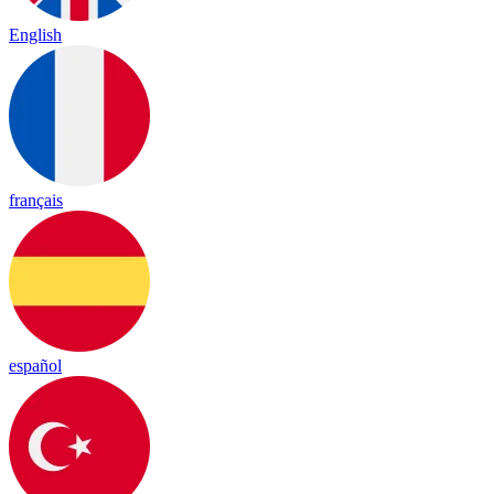
English
français
español