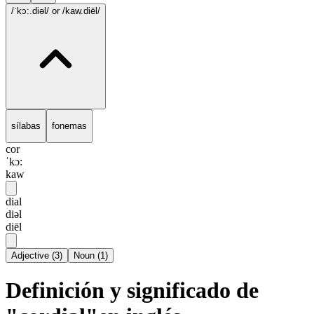
/ˈkɔ:.diəl/
or /kaw.diēl/
sílabas
fonemas
cor
ˈkɔ:
kaw
dial
diəl
diēl
Adjective
(
3
)
Noun
(
1
)
Definición y significado de