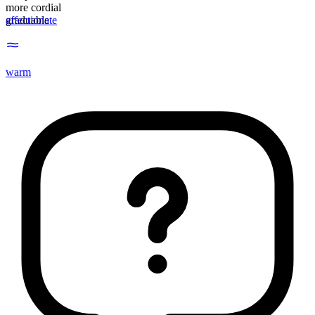
more cordial
graduable
affectionate
warm