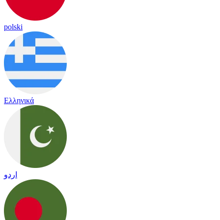
polski
Ελληνικά
اردو