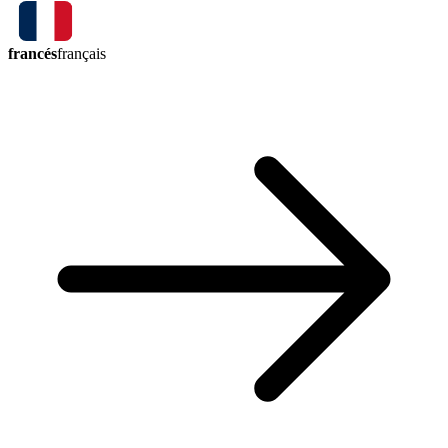
francés
français