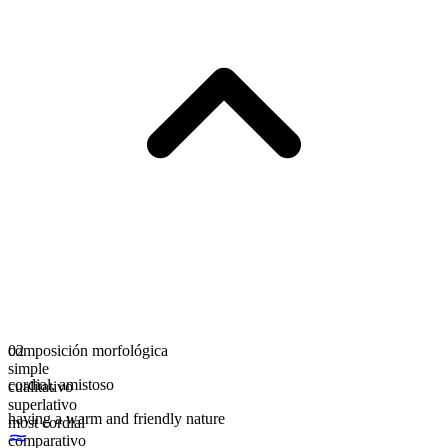
composición morfológica
02
simple
cordial
,
amistoso
cualitativo
superlativo
having a warm and friendly nature
most cordial
comparativo