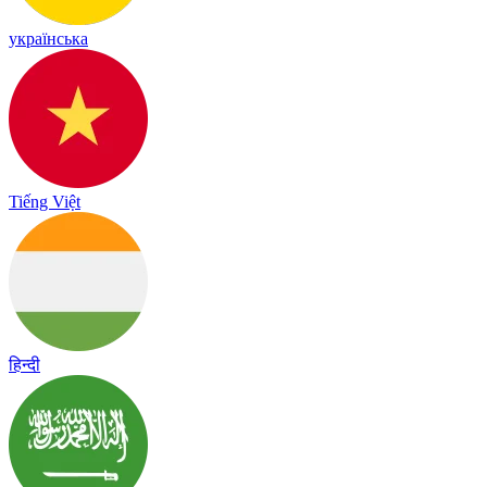
українська
Tiếng Việt
हिन्दी