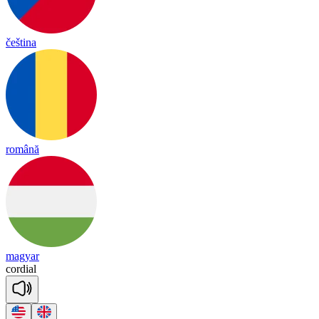
čeština
română
magyar
cor
dial