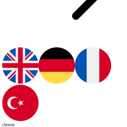
choose