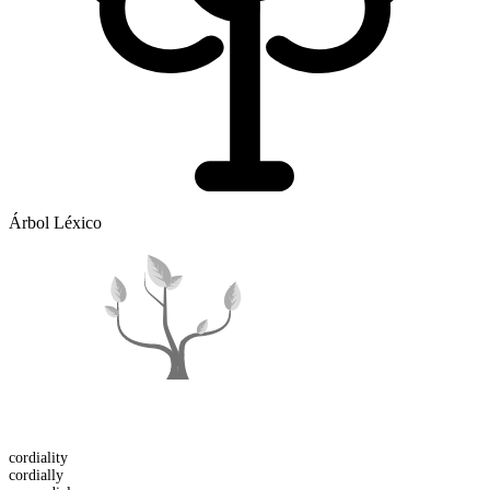
Árbol Léxico
cordiality
cordial
ly