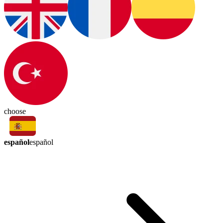
choose
español
español