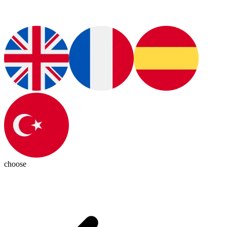
choose