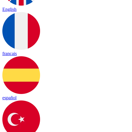
English
français
español