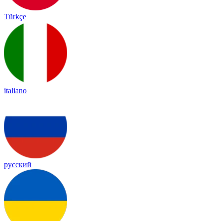
Türkçe
italiano
русский