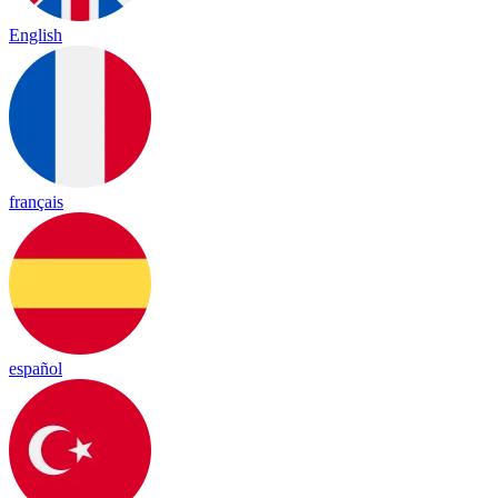
English
français
español