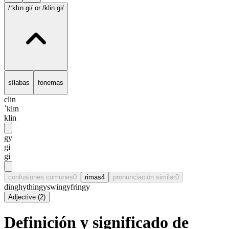
/ˈklɪn.gi/
or /klin.gi/
sílabas
fonemas
clin
ˈklɪn
klin
gy
gi
gi
confusiones comunes
0
rimas
4
pronunciación similar
0
dinghy
thingy
swingy
fringy
Adjective
(
2
)
Definición y significado de