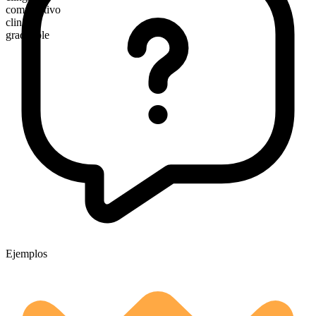
comparativo
clingier
graduable
Ejemplos