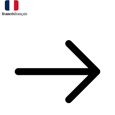
francés
français