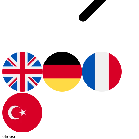
choose