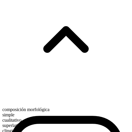
composición morfológica
simple
cualitativo
superlativo
clingiest