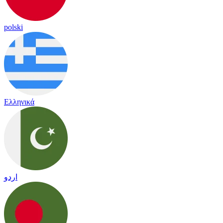
polski
Ελληνικά
اردو