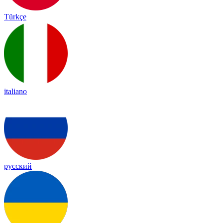
Türkçe
italiano
русский