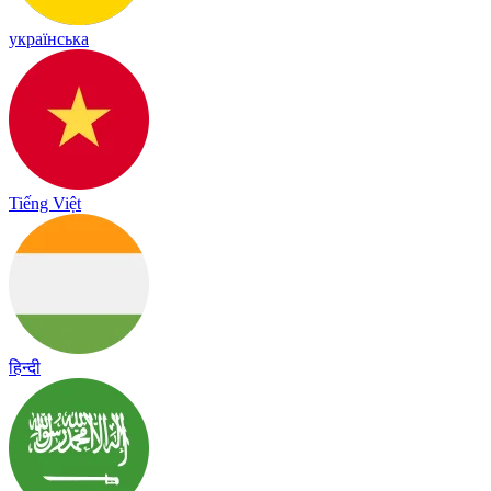
українська
Tiếng Việt
हिन्दी