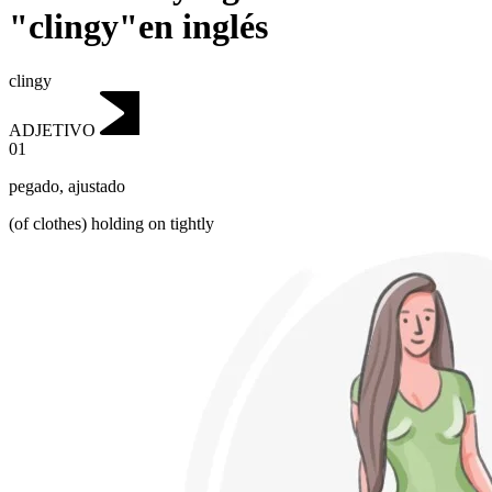
"clingy"en inglés
clingy
ADJETIVO
01
pegado
,
ajustado
(of clothes) holding on tightly