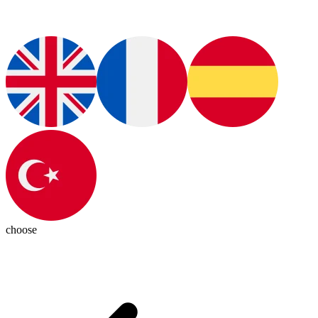
choose