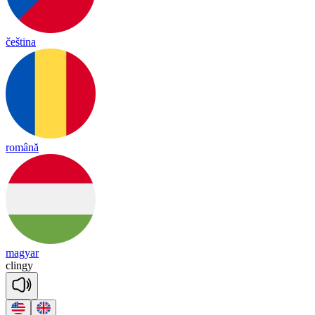
čeština
română
magyar
clin
gy