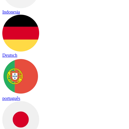
Indonesia
Deutsch
português