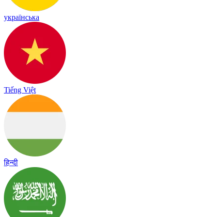
українська
Tiếng Việt
हिन्दी