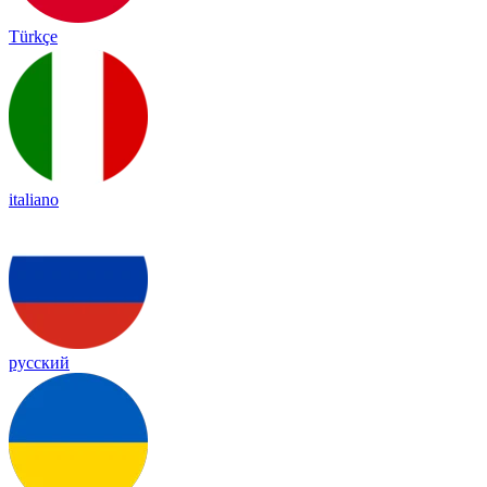
Türkçe
italiano
русский