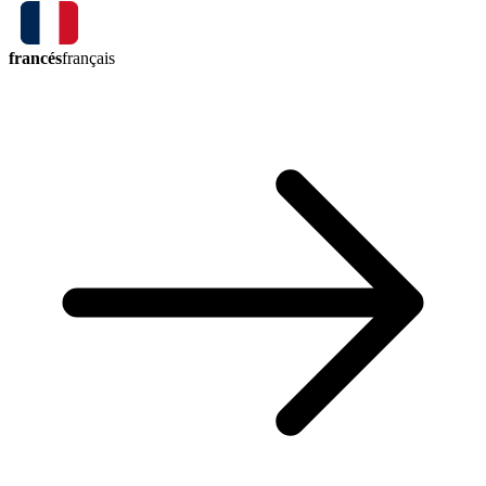
francés
français