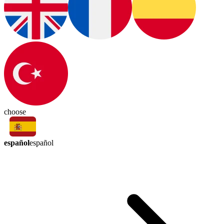
choose
español
español