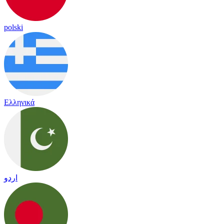
polski
Ελληνικά
اردو