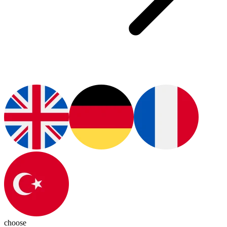
choose