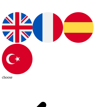
choose