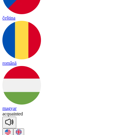
čeština
română
magyar
acq
uain
ted