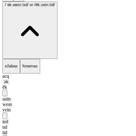
/ˈək.weɪn.tɪd/
or /ēk.vein.tid/
sílabas
fonemas
acq
ˈək
ēk
uain
weɪn
vein
ted
tɪd
tid