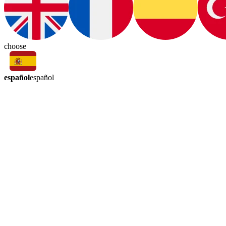
choose
español
español