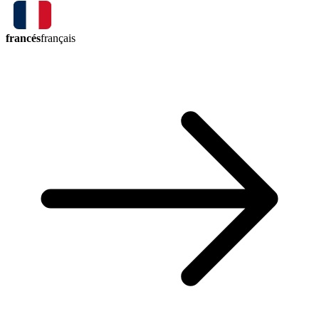
francés
français