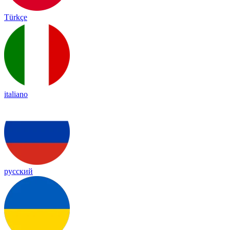
Türkçe
italiano
русский