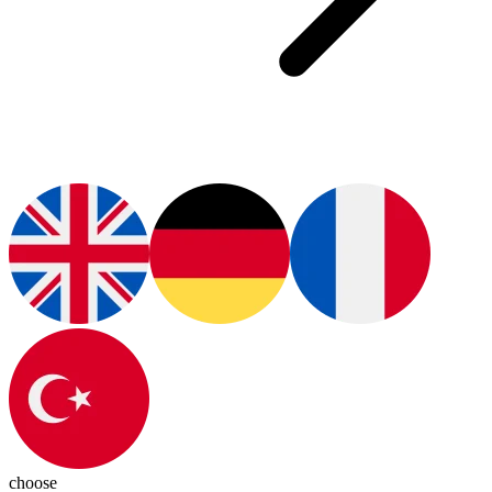
choose