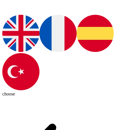
choose