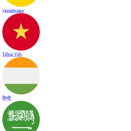
українська
Tiếng Việt
हिन्दी