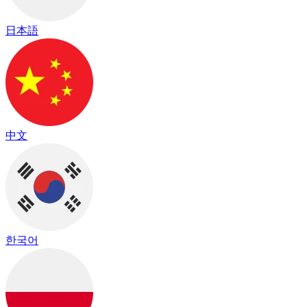
日本語
中文
한국어