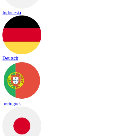
Indonesia
Deutsch
português