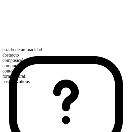
estado de animacidad
abstracto
composición morfológica
compuesto
contable
forma plural
bastardizations