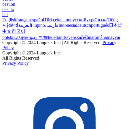
bastion
basuto
bat
English
français
español
Türkçe
italiano
русский
українська
Tiếng
Việt
हिन्दी
العربية
Filipino
فارسی
Indonesia
Deutsch
português
日本語
中文
한국어
polski
Ελληνικά
اردو
বাংলা
Nederlands
svenska
čeština
română
magyar
Copyright © 2024 Langeek Inc. | All Rights Reserved |
Privacy
Policy
Copyright © 2024 Langeek Inc.
All Rights Reserved
Privacy Policy