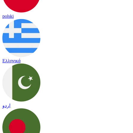
polski
Ελληνικά
اردو