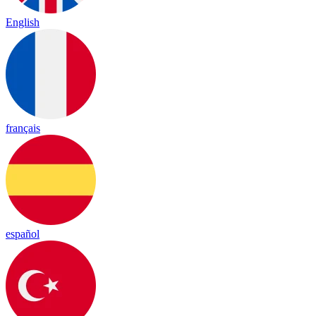
English
français
español