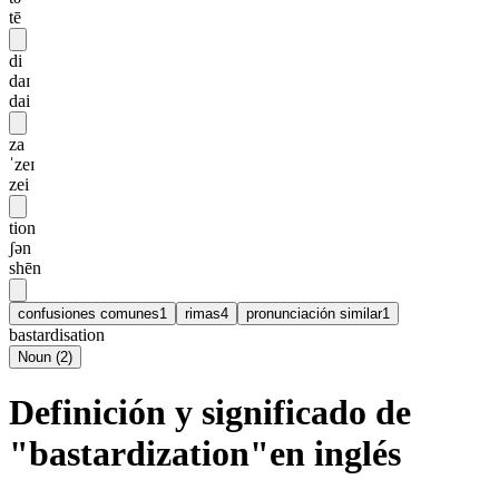
tē
di
daɪ
dai
za
ˈzeɪ
zei
tion
ʃən
shēn
confusiones comunes
1
rimas
4
pronunciación similar
1
bastardisation
Noun
(
2
)
Definición y significado de
"bastardization"en inglés