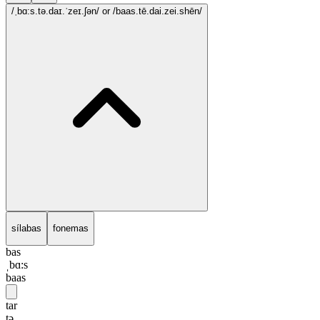
/ˌbɑ:s.tə.daɪ.ˈzeɪ.ʃən/
or /baas.tē.dai.zei.shēn/
sílabas
fonemas
bas
ˌbɑ:s
baas
tar
tə