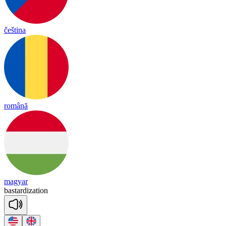
čeština
română
magyar
bas
tar
di
za
tion