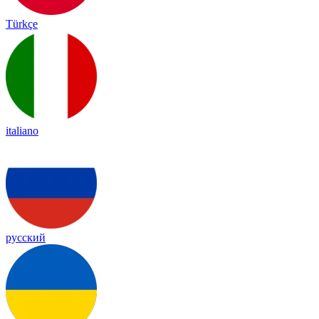
Türkçe
italiano
русский