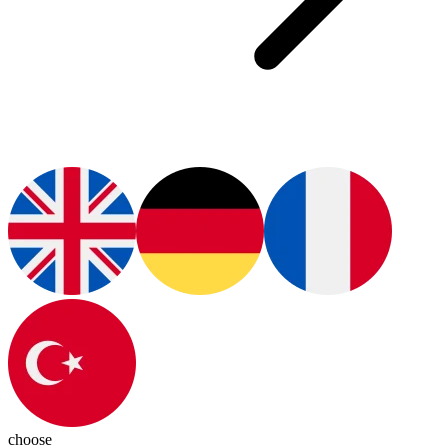
choose