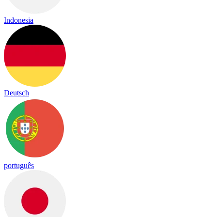
Indonesia
Deutsch
português