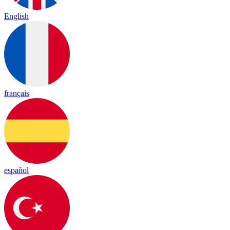
English
français
español