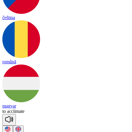
čeština
română
magyar
to
acc
li
mate