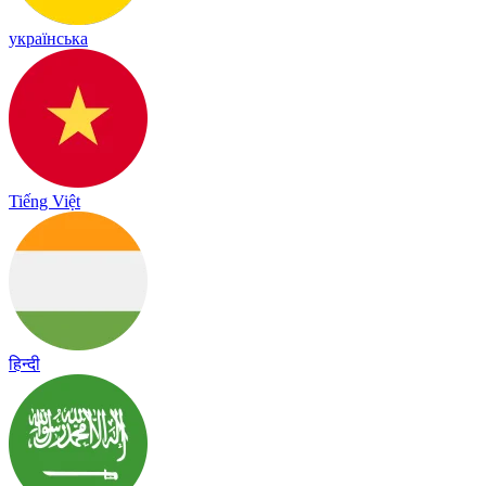
українська
Tiếng Việt
हिन्दी