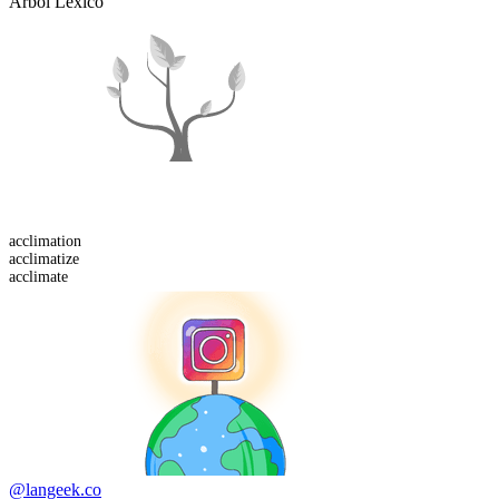
Árbol Léxico
acclimation
acclimatize
acclimate
@langeek.co