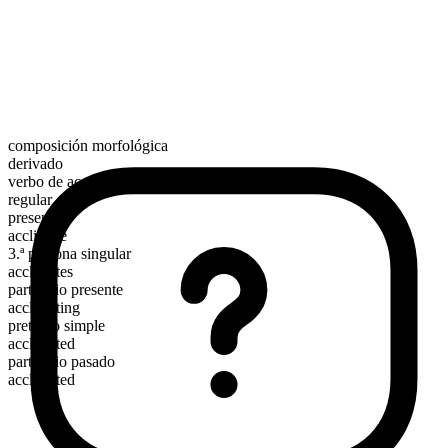
composición morfológica
derivado
verbo de acción
regular
presente
acclimate
3.ª persona singular
acclimates
participio presente
acclimating
pretérito simple
acclimated
participio pasado
acclimated