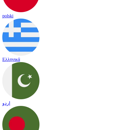
polski
Ελληνικά
اردو