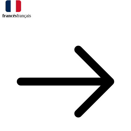
francés
français