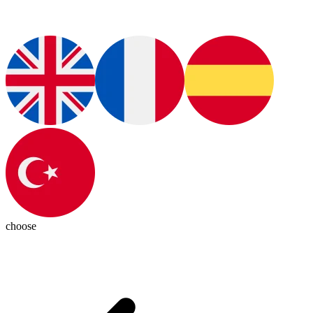
choose