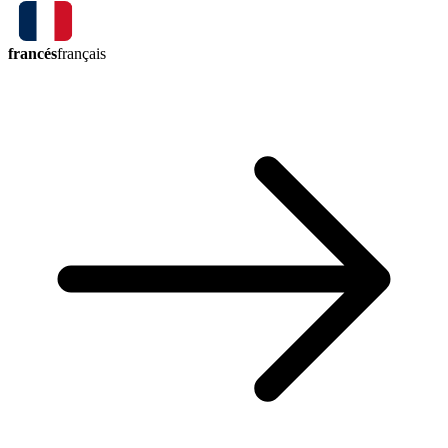
francés
français