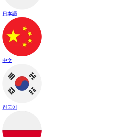
日本語
中文
한국어