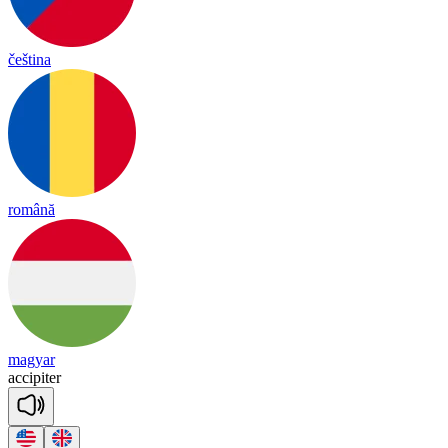
čeština
română
magyar
a
cci
pi
ter