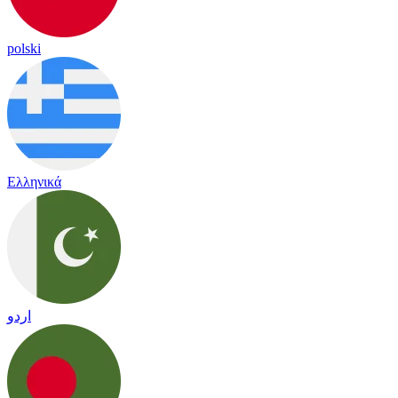
polski
Ελληνικά
اردو