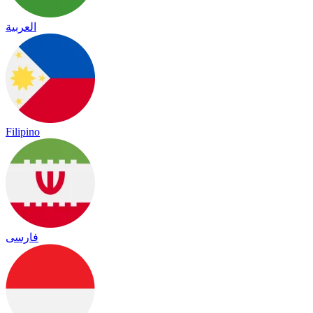
العربية
Filipino
فارسی