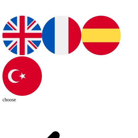
choose