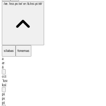
/æ.ˈksɪ.pɪ.tə/
or /ā.ksi.pi.tē/
sílabas
fonemas
a
æ
ā
cci
ˈksɪ
ksi
pi
pɪ
pi