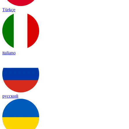
Türkçe
italiano
русский