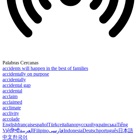
Palabras Cercanas
accidents will happen in the best of families
accidentally on purpose
accidentally
accidental gap
accidental
acclaim
acclaimed
acclimate
acclivity
accolade
English
français
español
Türkçe
italiano
русский
українська
Tiếng
Việt
हिन्दी
العربية
Filipino
فارسی
Indonesia
Deutsch
português
日本語
中文
한국어