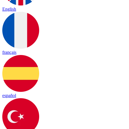
English
français
español