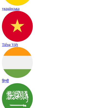
українська
Tiếng Việt
हिन्दी