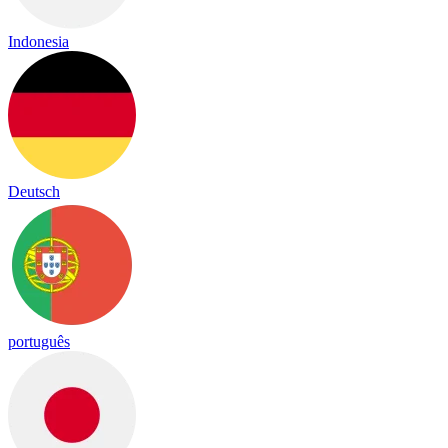
Indonesia
Deutsch
português