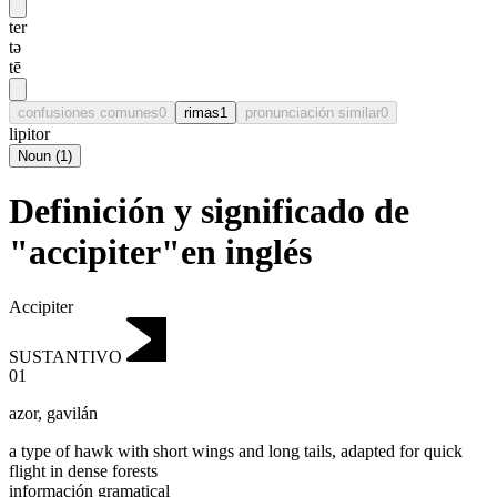
ter
tə
tē
confusiones comunes
0
rimas
1
pronunciación similar
0
lipitor
Noun
(
1
)
Definición y significado de
"accipiter"en inglés
Accipiter
SUSTANTIVO
01
azor
,
gavilán
a type of hawk with short wings and long tails, adapted for quick
flight in dense forests
información gramatical