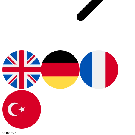
choose