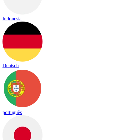
Indonesia
Deutsch
português