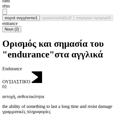
rəns
rēns
συχνά συγχέονται
1
ομοιοκαταληξίες
0
παρόμοια προφορά
0
entrance
Noun
(
2
)
Ορισμός και σημασία του
"endurance"στα αγγλικά
Endurance
ΟΥΣΙΑΣΤΙΚΌ
01
αντοχή
,
ανθεκτικότητα
the ability of something to last a long time and resist damage
γραμματικές πληροφορίες