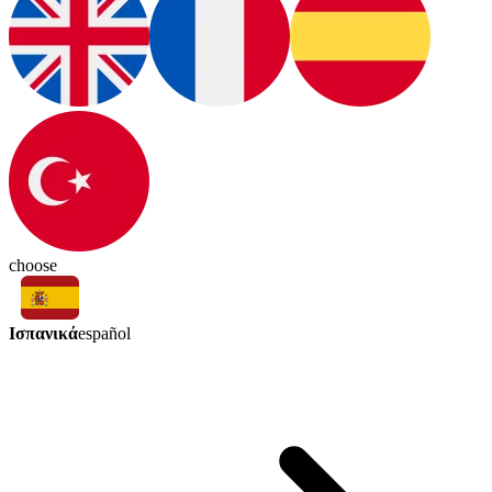
choose
Ισπανικά
español