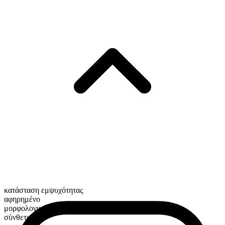
κατάσταση εμψυχότητας
αφηρημένο
μορφολογική σύνθεση
σύνθετο