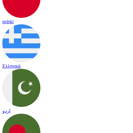
polski
Ελληνικά
اردو