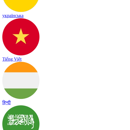
українська
Tiếng Việt
हिन्दी