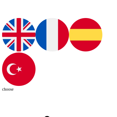
choose