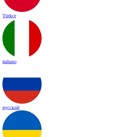
Türkçe
italiano
русский