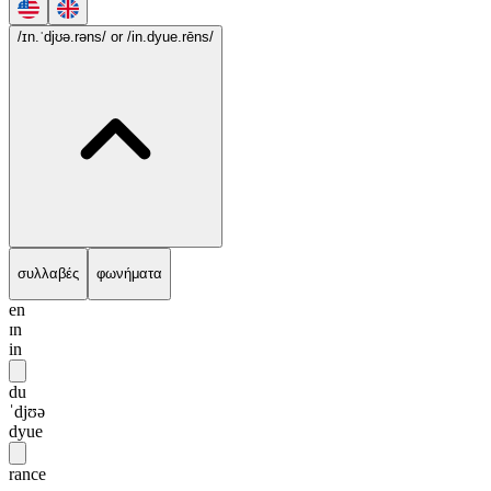
/ɪn.ˈdjʊə.rəns/
or /in.dyue.rēns/
συλλαβές
φωνήματα
en
ɪn
in
du
ˈdjʊə
dyue
rance