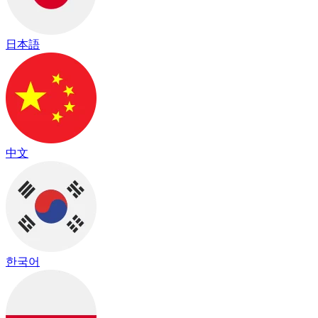
日本語
中文
한국어