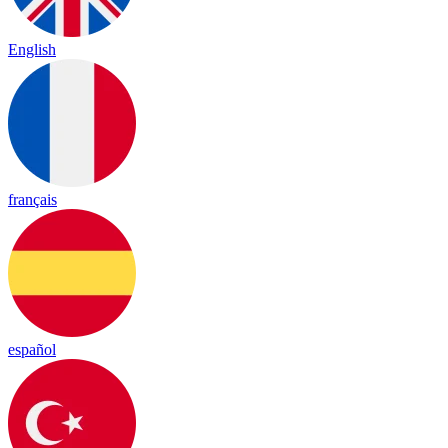
English
français
español