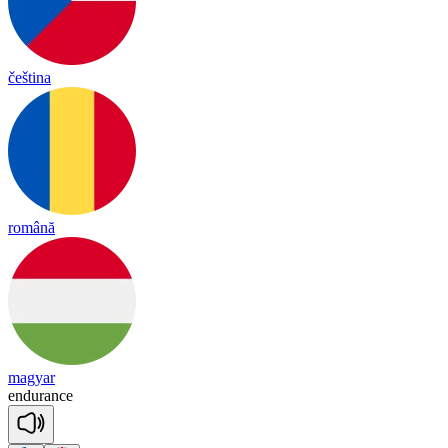
čeština
română
magyar
en
du
rance