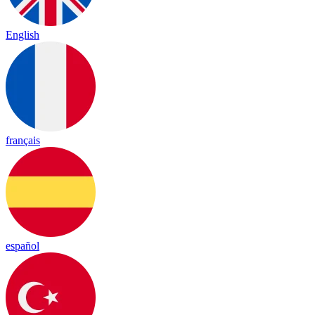
English
français
español