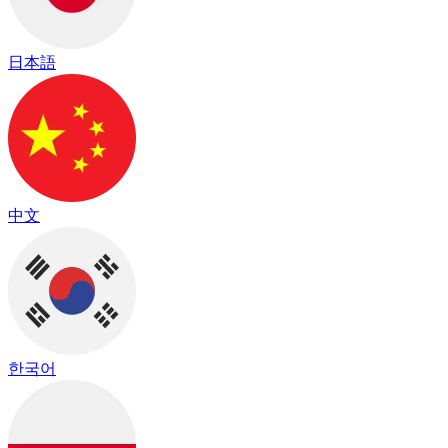
日本語
中文
한국어