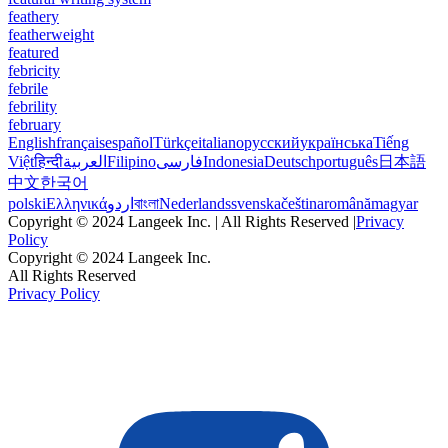
feathery
featherweight
featured
febricity
febrile
febrility
february
English
français
español
Türkçe
italiano
русский
українська
Tiếng
Việt
हिन्दी
العربية
Filipino
فارسی
Indonesia
Deutsch
português
日本語
中文
한국어
polski
Ελληνικά
اردو
বাংলা
Nederlands
svenska
čeština
română
magyar
Copyright © 2024 Langeek Inc. | All Rights Reserved |
Privacy
Policy
Copyright © 2024 Langeek Inc.
All Rights Reserved
Privacy Policy