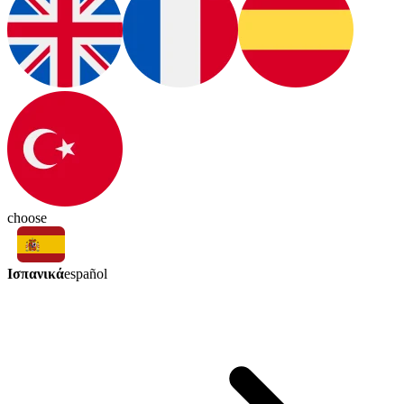
choose
Ισπανικά
español