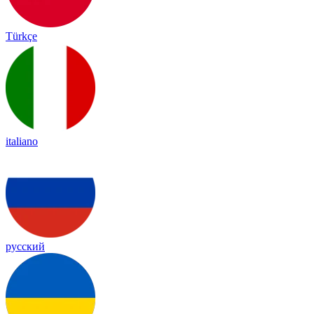
Türkçe
italiano
русский