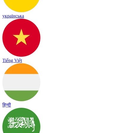
українська
Tiếng Việt
हिन्दी