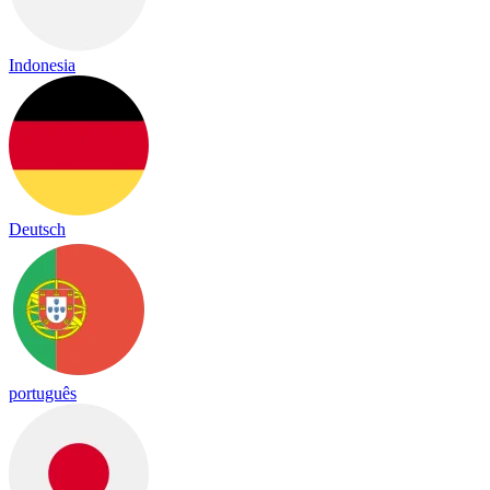
Indonesia
Deutsch
português