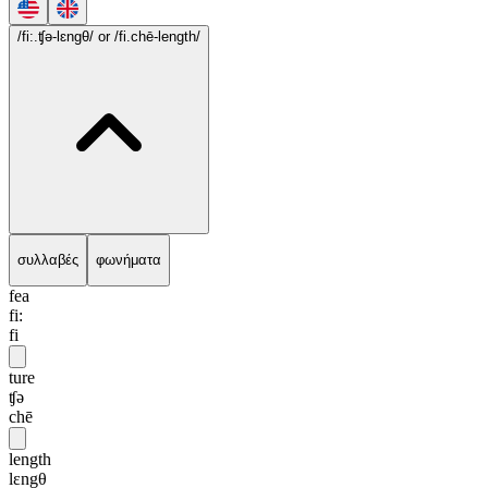
/fi:.ʧə-lɛngθ/
or /fi.chē-length/
συλλαβές
φωνήματα
fea
fi:
fi
ture
ʧə
chē
length
lɛngθ