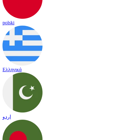
polski
Ελληνικά
اردو