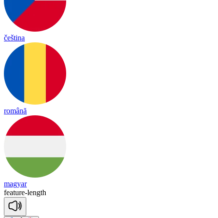
čeština
română
magyar
fea
ture
-
length