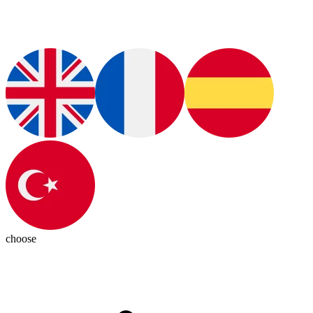
choose