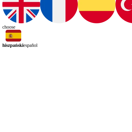
choose
hiszpański
español