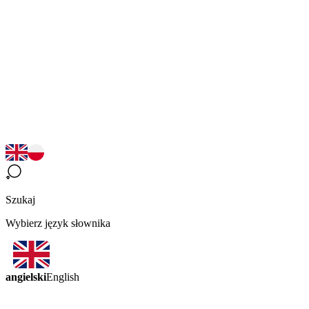
Szukaj
Wybierz język słownika
angielski
English