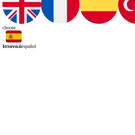
choose
Ισπανικά
español