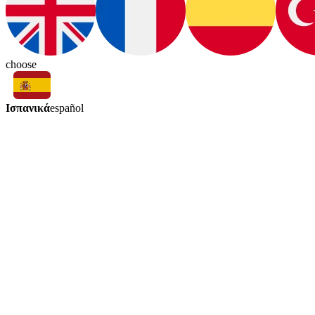
choose
Ισπανικά
español