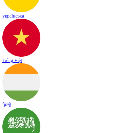
українська
Tiếng Việt
हिन्दी