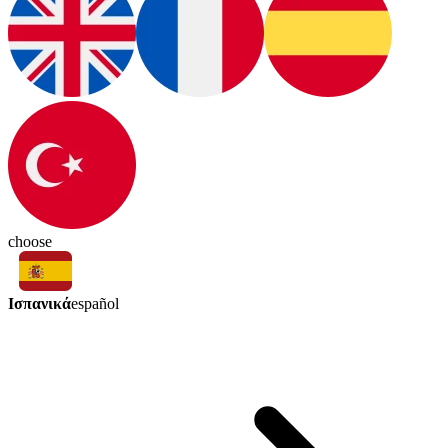
choose
Ισπανικά
español