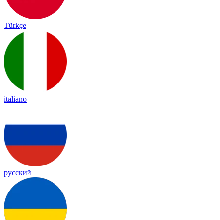
Türkçe
italiano
русский