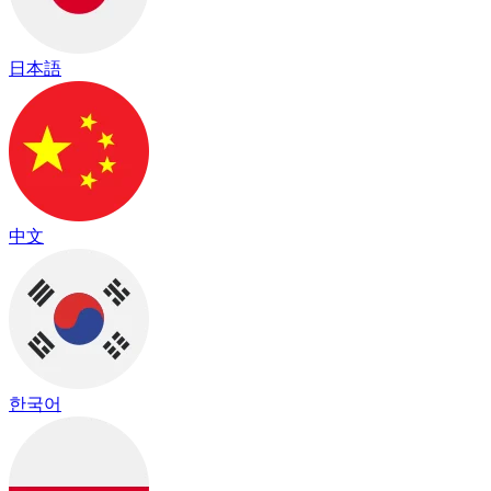
日本語
中文
한국어