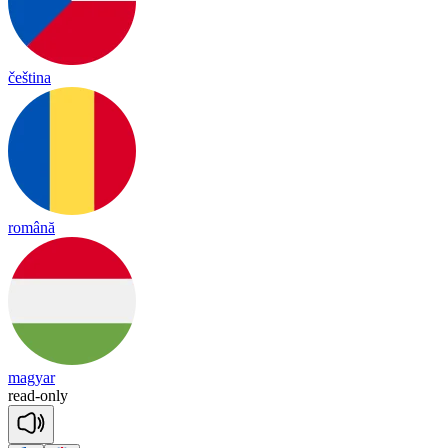
čeština
română
magyar
read
-
on
ly