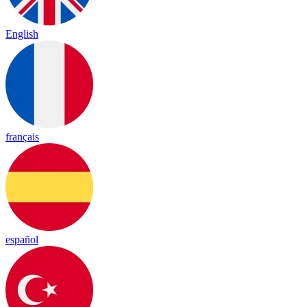
English
français
español