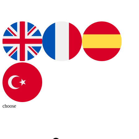
choose