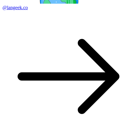
@langeek.co