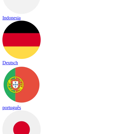
Indonesia
Deutsch
português