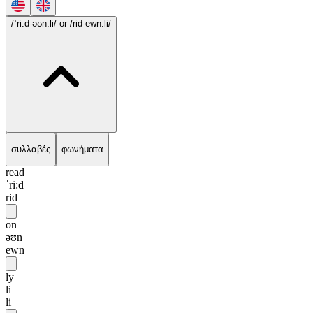
/ˈri:d-əʊn.li/
or /rid-ewn.li/
συλλαβές
φωνήματα
read
ˈri:d
rid
on
əʊn
ewn
ly
li
li