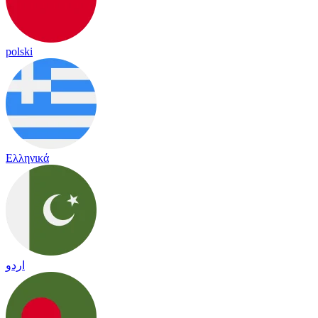
polski
Ελληνικά
اردو