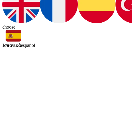
choose
Ισπανικά
español