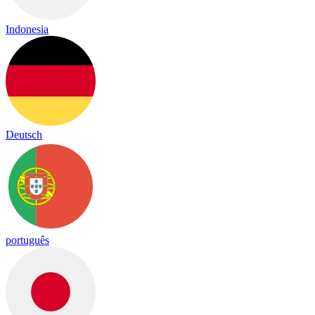
Indonesia
Deutsch
português