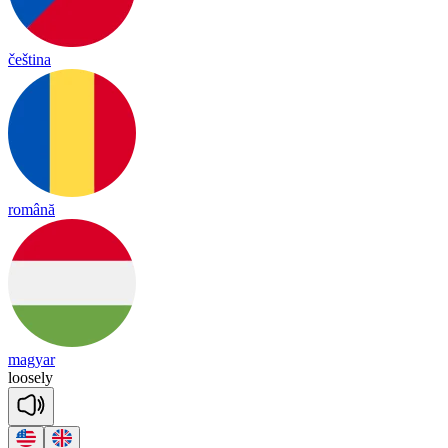
čeština
română
magyar
loose
ly