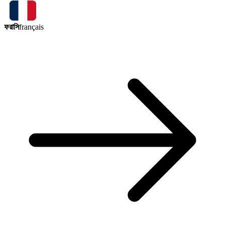
ফরাসি
français