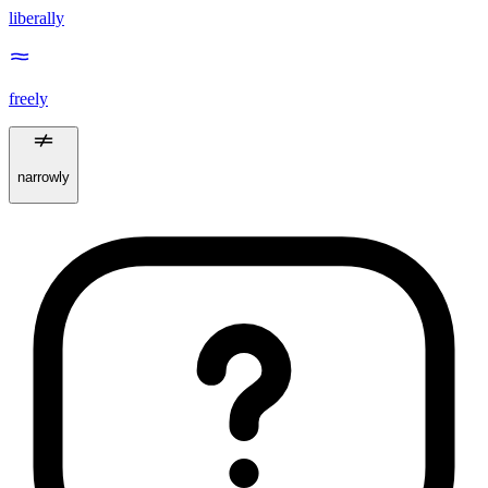
liberally
freely
narrowly