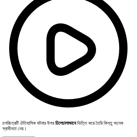
চলচ্চিত্রটি ঐতিহাসিক ঘটনার উপর
ঢিলেঢালাভাবে
ভিত্তি করে তৈরি কিন্তু অনেক
স্বাধীনতা নেয়।