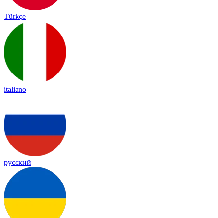
Türkçe
italiano
русский