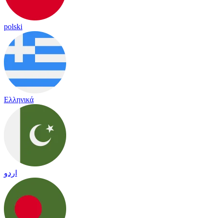
polski
Ελληνικά
اردو