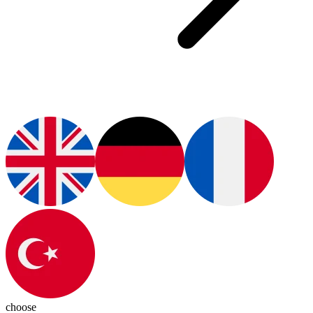
choose