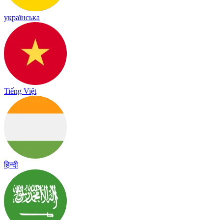
українська
Tiếng Việt
हिन्दी