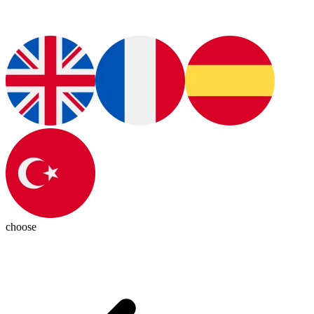
choose