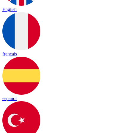
English
français
español