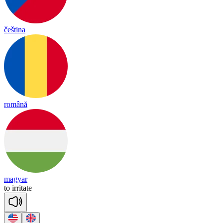
čeština
română
magyar
to
i
rri
tate