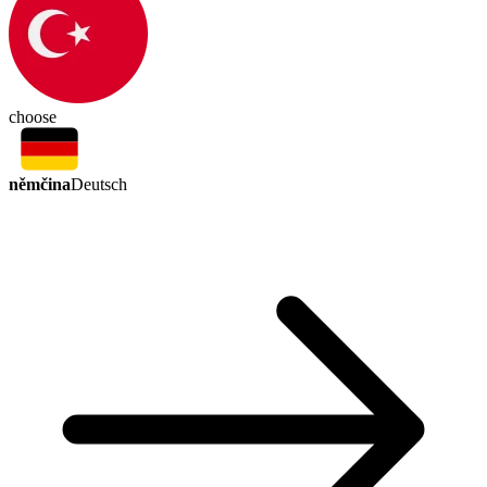
choose
němčina
Deutsch