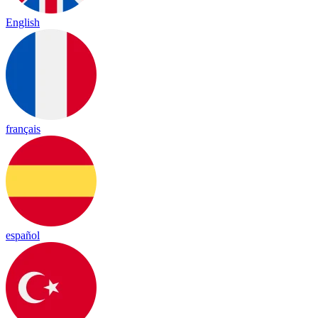
English
français
español