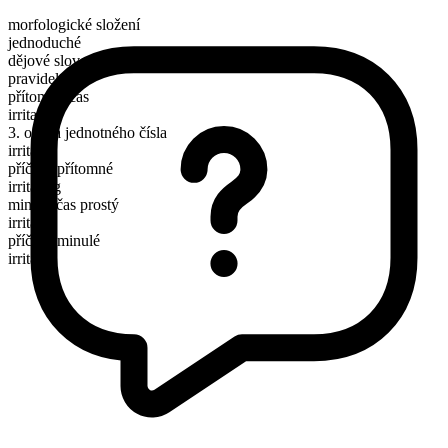
morfologické složení
jednoduché
dějové sloveso
pravidelné
přítomný čas
irritate
3. osoba jednotného čísla
irritates
příčestí přítomné
irritating
minulý čas prostý
irritated
příčestí minulé
irritated