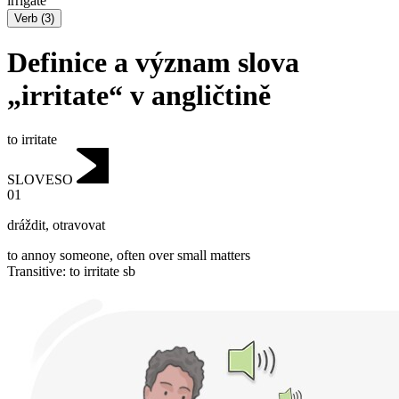
irrigate
Verb
(
3
)
Definice a význam slova
„irritate“ v angličtině
to irritate
SLOVESO
01
dráždit
,
otravovat
to annoy someone, often over small matters
Transitive
:
to irritate
sb