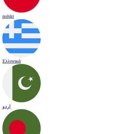
polski
Ελληνικά
اردو