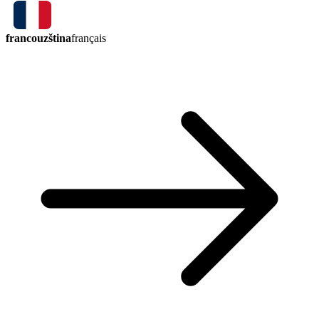
francouzština
français