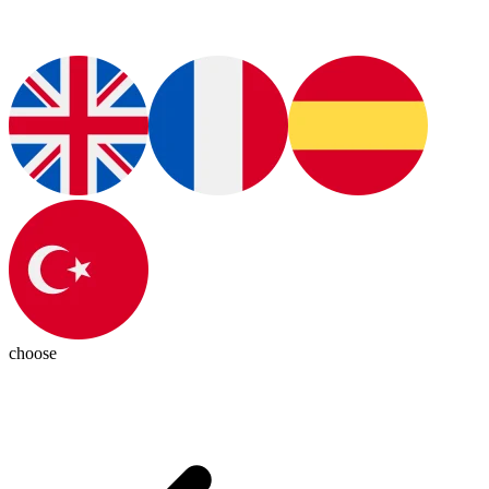
choose