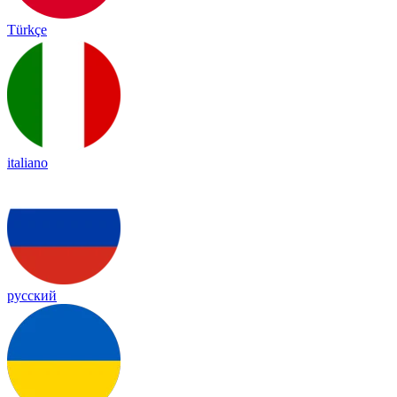
Türkçe
italiano
русский