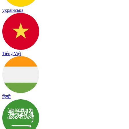
українська
Tiếng Việt
हिन्दी