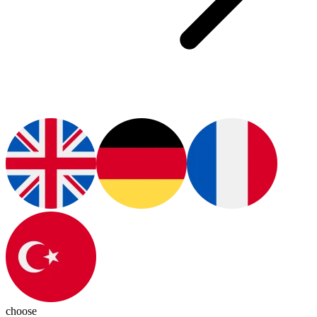
choose