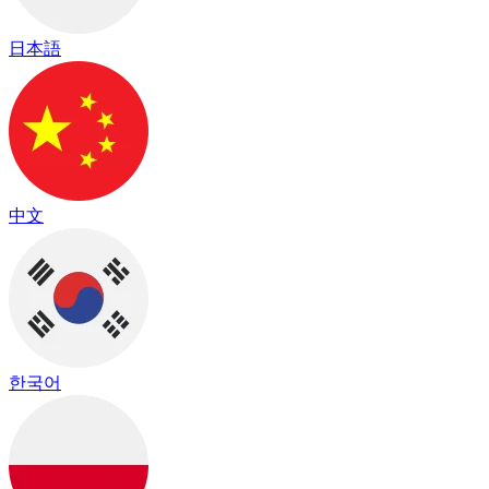
日本語
中文
한국어