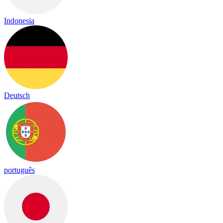
Indonesia
Deutsch
português