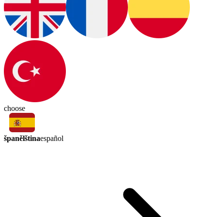
choose
španělština
español