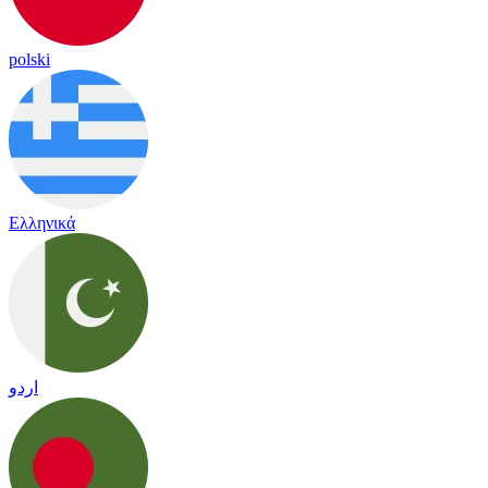
polski
Ελληνικά
اردو