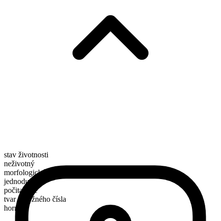
stav životnosti
neživotný
morfologické složení
jednoduché
počitatelné
tvar množného čísla
horns