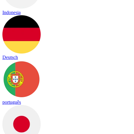
Indonesia
Deutsch
português