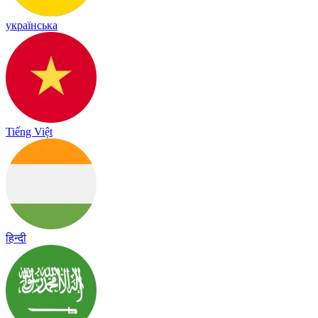
українська
Tiếng Việt
हिन्दी