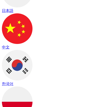
日本語
中文
한국어