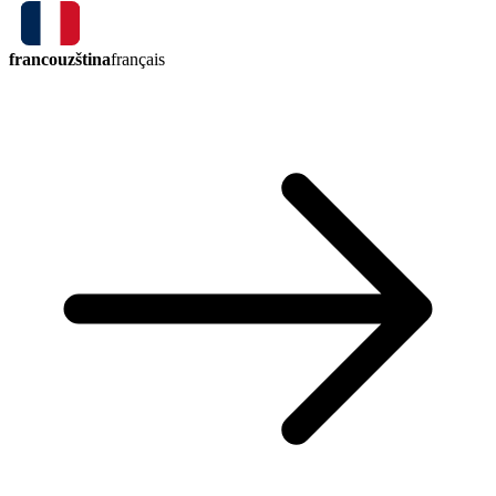
francouzština
français