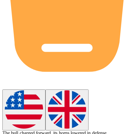
The bull charged forward, its
horns
lowered in defense.