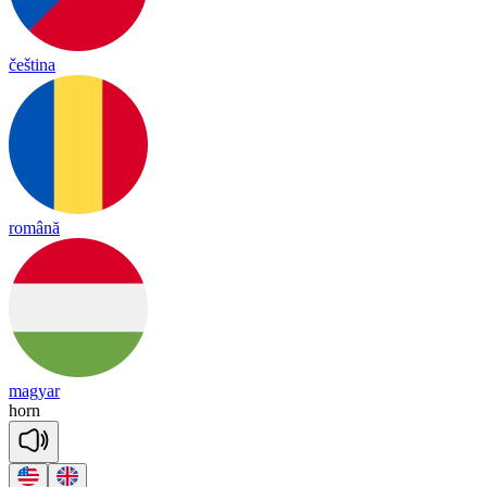
čeština
română
magyar
horn