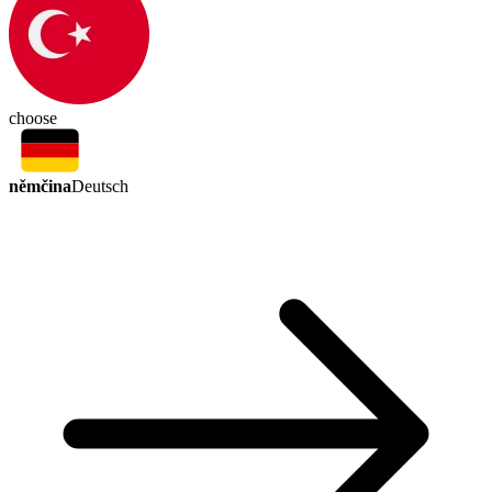
choose
němčina
Deutsch