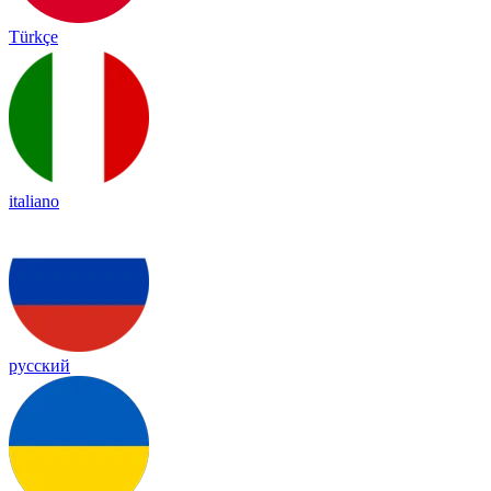
Türkçe
italiano
русский