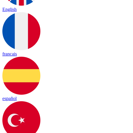
English
français
español