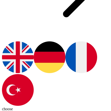
choose