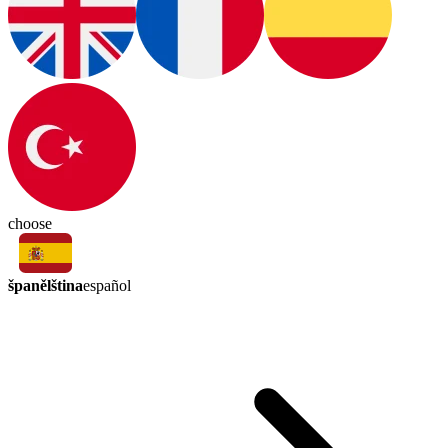
choose
španělština
español