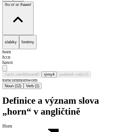
/hɔ:n/
or /hawn/
slabiky
fonémy
horn
hɔ:n
hawn
často zaměňované
0
rýmy
4
podobně znějící
0
torn
corn
morn
worn
Noun
(
12
)
Verb
(
1
)
Definice a význam slova
„horn“ v angličtině
Horn