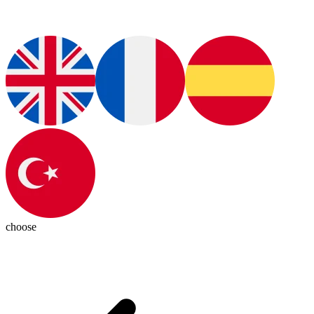
choose