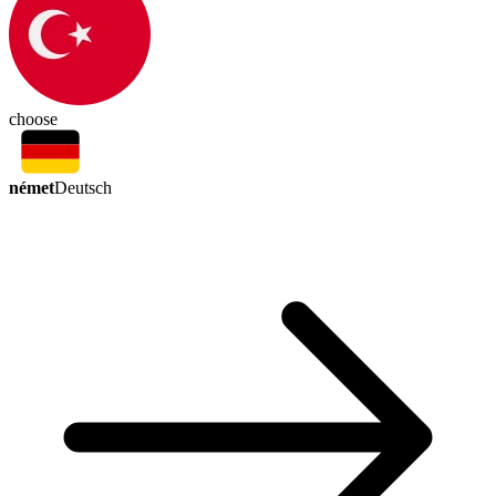
choose
német
Deutsch