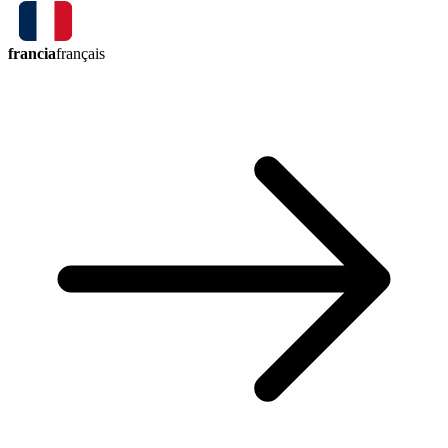
francia
français