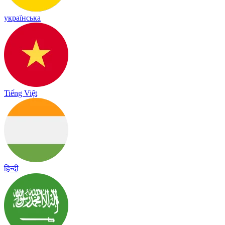
українська
Tiếng Việt
हिन्दी