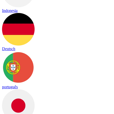
Indonesia
Deutsch
português