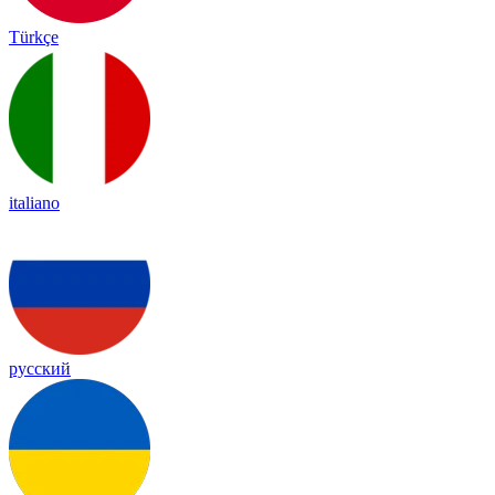
Türkçe
italiano
русский