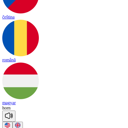
čeština
română
magyar
horn