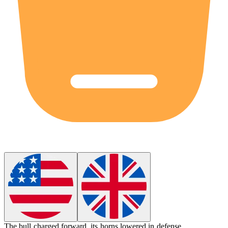
The bull charged forward, its
horns
lowered in defense.