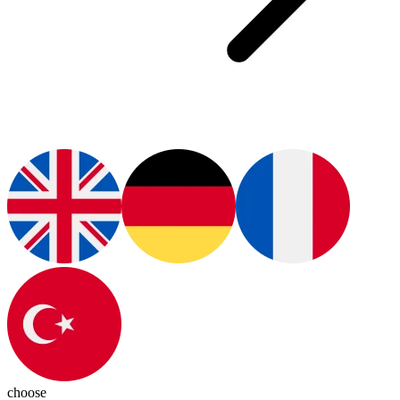
choose