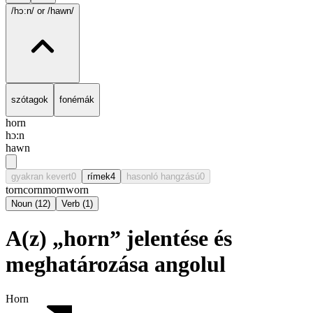
/hɔ:n/
or /hawn/
szótagok
fonémák
horn
hɔ:n
hawn
gyakran kevert
0
rímek
4
hasonló hangzású
0
torn
corn
morn
worn
Noun
(
12
)
Verb
(
1
)
A(z) „horn” jelentése és
meghatározása angolul
Horn