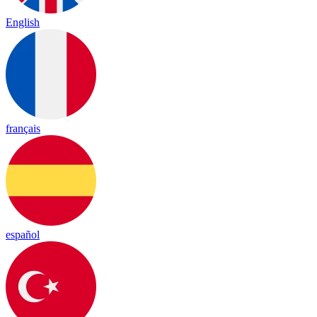
English
français
español