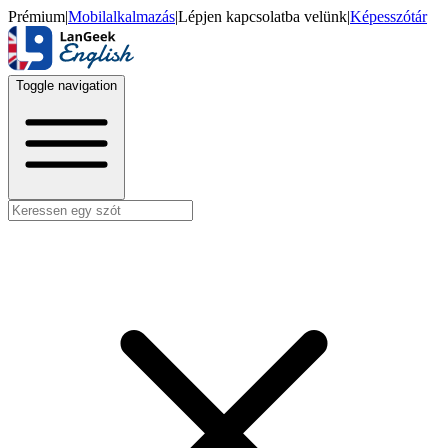
Prémium
|
Mobilalkalmazás
|
Lépjen kapcsolatba velünk
|
Képesszótár
Toggle navigation