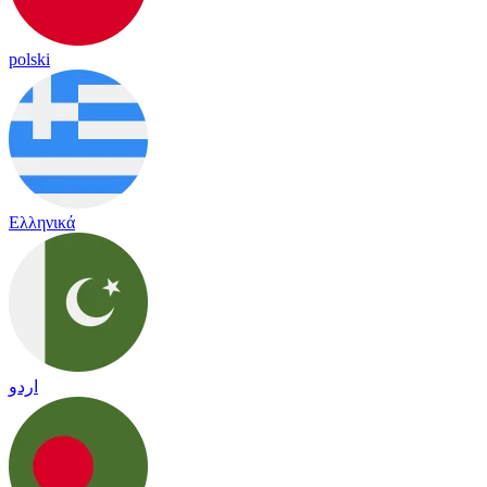
polski
Ελληνικά
اردو