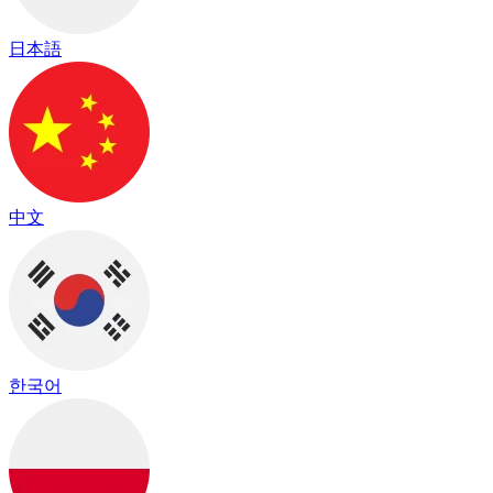
日本語
中文
한국어