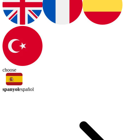
choose
spanyol
español