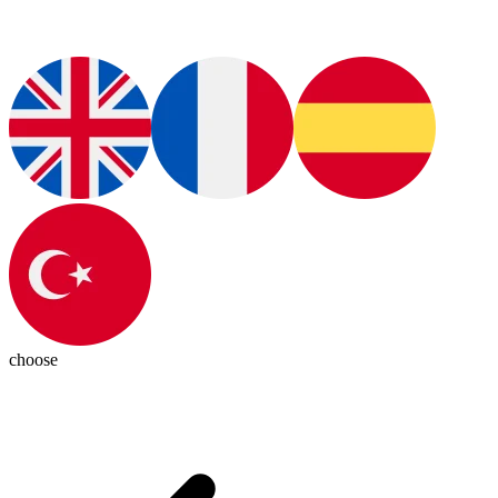
choose