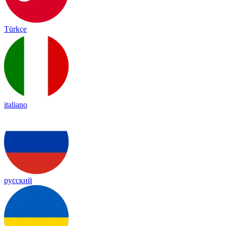
Türkçe
italiano
русский