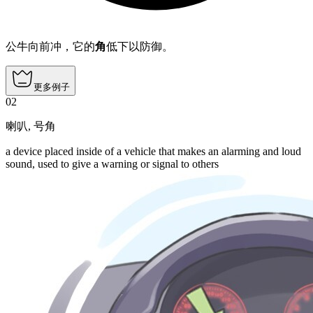
公牛向前冲，它的
角
低下以防御。
更多例子
02
喇叭
,
号角
a device placed inside of a vehicle that makes an alarming and loud
sound, used to give a warning or signal to others