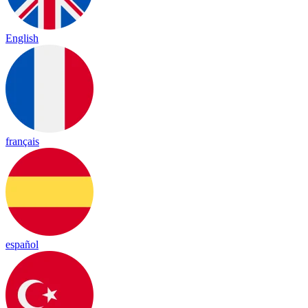
English
français
español