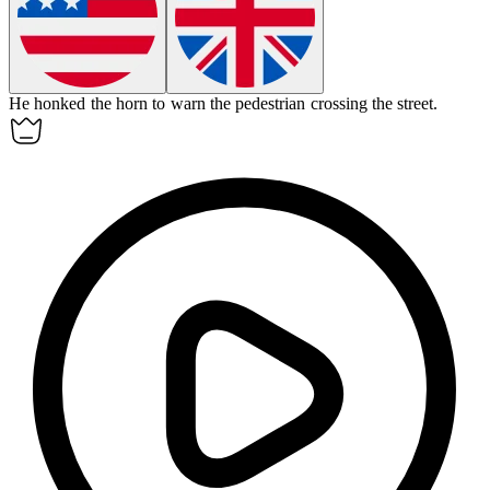
He honked the
horn
to warn the pedestrian crossing the street.