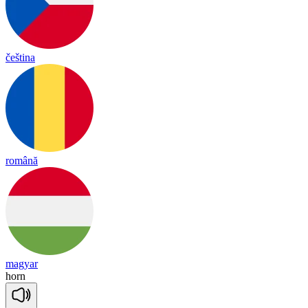
čeština
română
magyar
horn