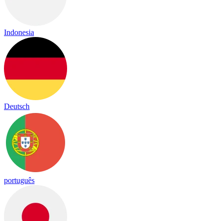
Indonesia
Deutsch
português