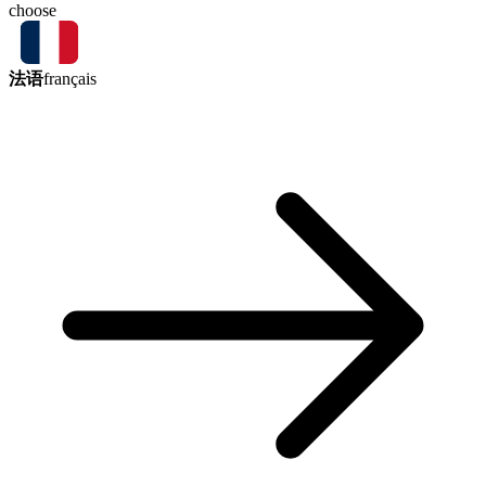
choose
法语
français