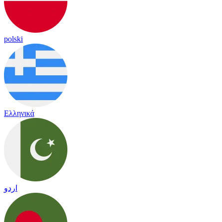
polski
Ελληνικά
اردو