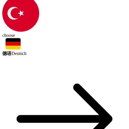
choose
德语
Deutsch