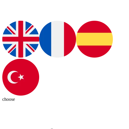
choose