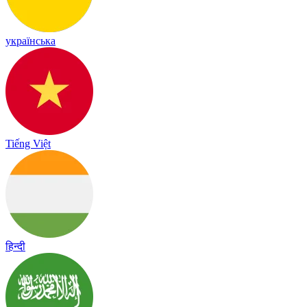
українська
Tiếng Việt
हिन्दी