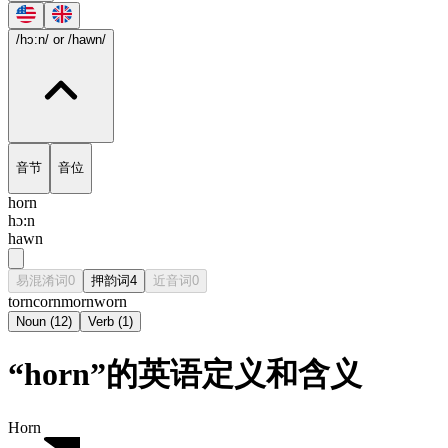
/hɔ:n/
or /hawn/
音节
音位
horn
hɔ:n
hawn
易混淆词
0
押韵词
4
近音词
0
torn
corn
morn
worn
Noun
(
12
)
Verb
(
1
)
“horn”的英语定义和含义
Horn