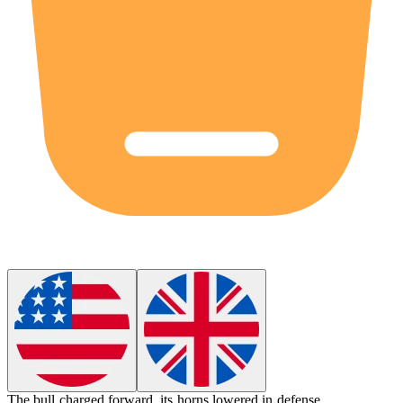
The bull charged forward, its
horns
lowered in defense.