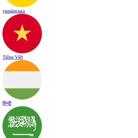
українська
Tiếng Việt
हिन्दी