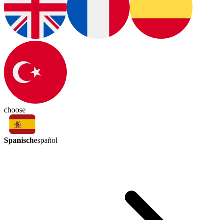
choose
Spanisch
español