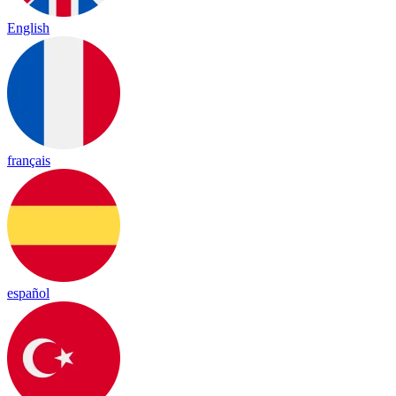
English
français
español