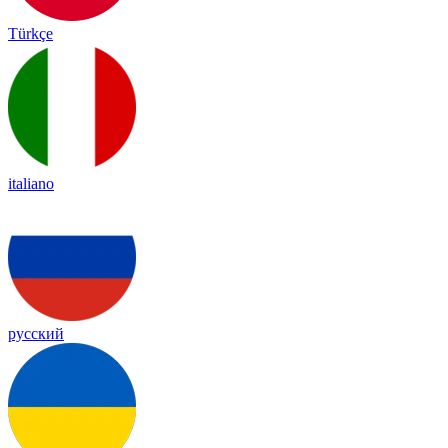
Türkçe
italiano
русский