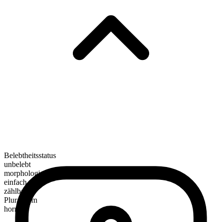
Belebtheitsstatus
unbelebt
morphologische Zusammensetzung
einfach
zählbar
Pluralform
horns