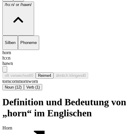
/hɔ:n/
or /hawn/
Silben
Phoneme
horn
hɔ:n
hawn
oft verwechselt
0
Reime
4
ähnlich klingend
0
torn
corn
morn
worn
Noun
(
12
)
Verb
(
1
)
Definition und Bedeutung von
„horn“ im Englischen
Horn