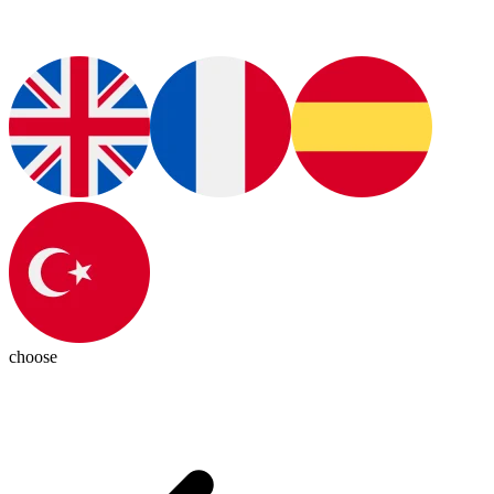
choose