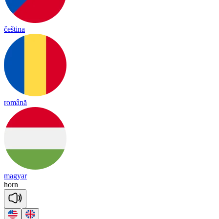
čeština
română
magyar
horn