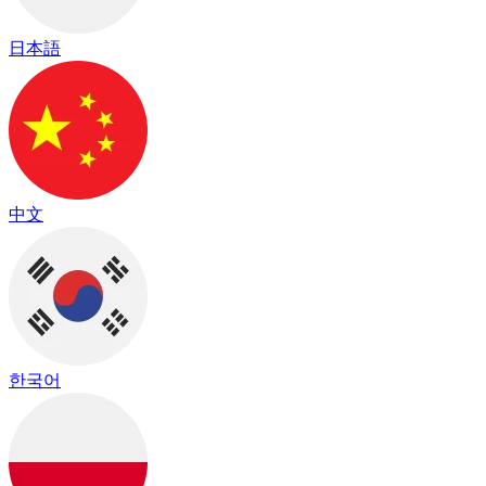
日本語
中文
한국어