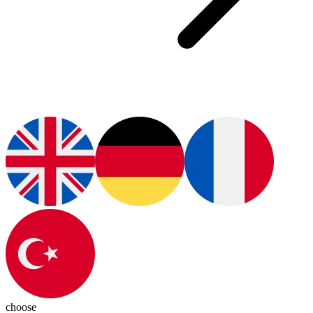
choose