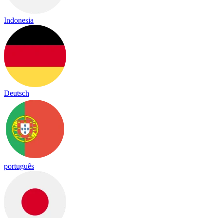
Indonesia
Deutsch
português