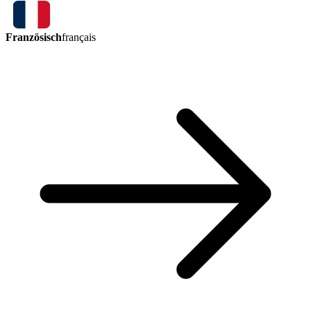
Französisch
français