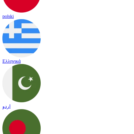
polski
Ελληνικά
اردو