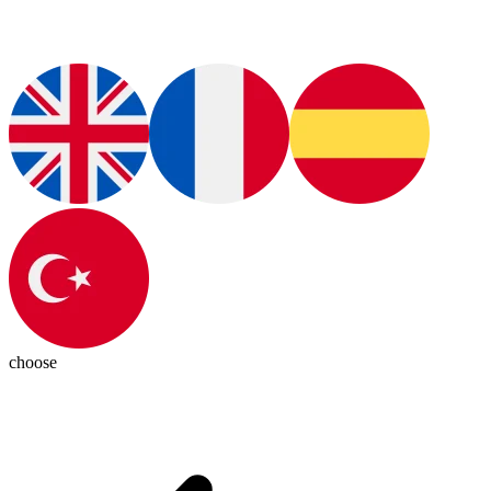
choose