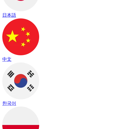
日本語
中文
한국어