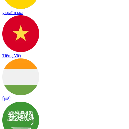
українська
Tiếng Việt
हिन्दी