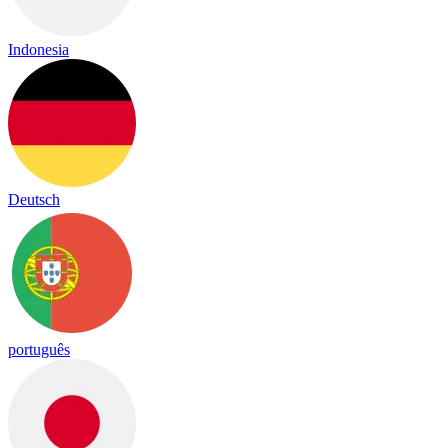
Indonesia
Deutsch
português