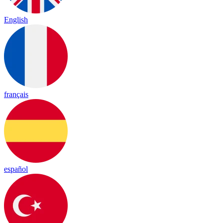
English
français
español