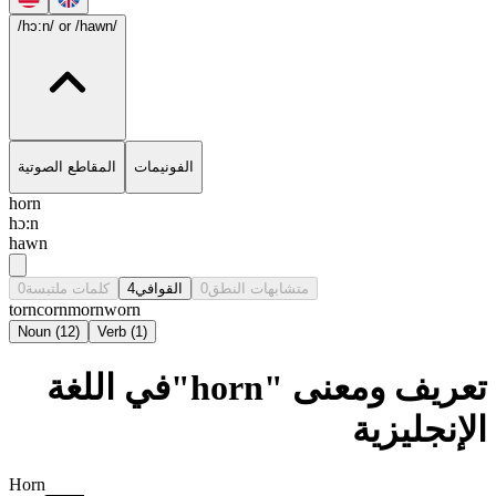
/hɔ:n/
or /hawn/
الفونيمات
المقاطع الصوتية
horn
hɔ:n
hawn
0
كلمات ملتبسة
4
القوافي
0
متشابهات النطق
torn
corn
morn
worn
Noun
(
12
)
Verb
(
1
)
تعريف ومعنى "horn"في اللغة
الإنجليزية
Horn