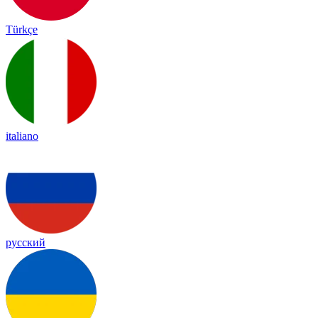
Türkçe
italiano
русский