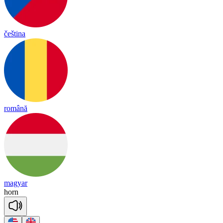
čeština
română
magyar
horn