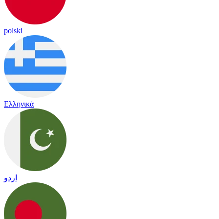
polski
Ελληνικά
اردو