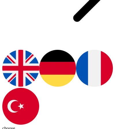
choose