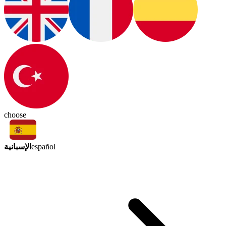
choose
الإسبانية
español