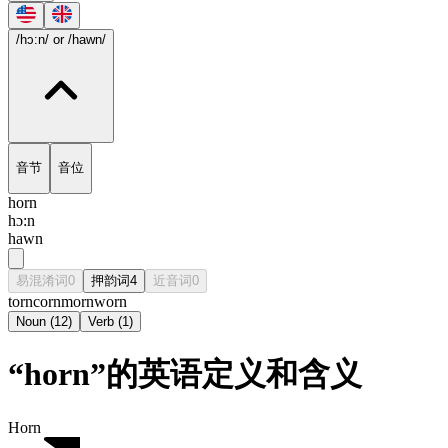
/hɔ:n/
or /hawn/
音节
音位
horn
hɔ:n
hawn
易混淆词
0
押韵词
4
近音词
0
torn
corn
morn
worn
Noun
(
12
)
Verb
(
1
)
“horn”的英语定义和含义
Horn