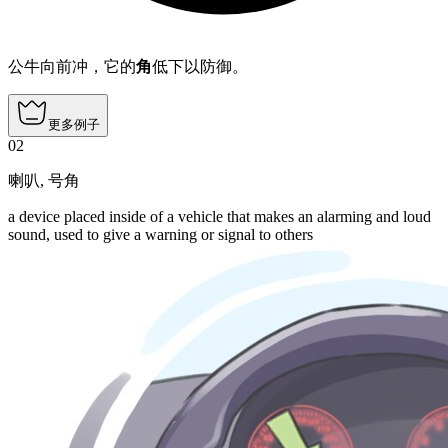
公牛向前冲，它的
角
低下以防御。
更多例子
02
喇叭
,
号角
a device placed inside of a vehicle that makes an alarming and loud
sound, used to give a warning or signal to others