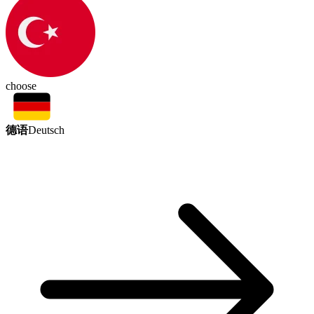
choose
德语
Deutsch