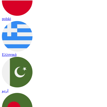
polski
Ελληνικά
اردو