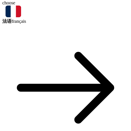
choose
法语
français