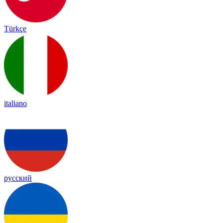
Türkçe
italiano
русский