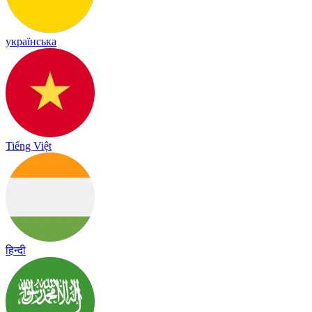
українська
Tiếng Việt
हिन्दी