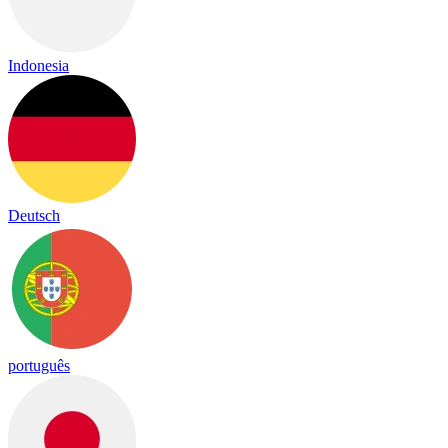
Indonesia
Deutsch
português