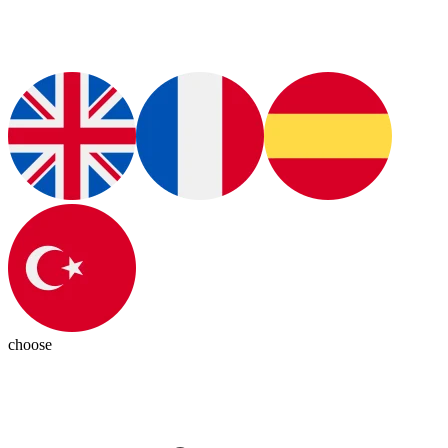
choose