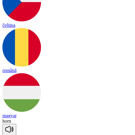
čeština
română
magyar
horn