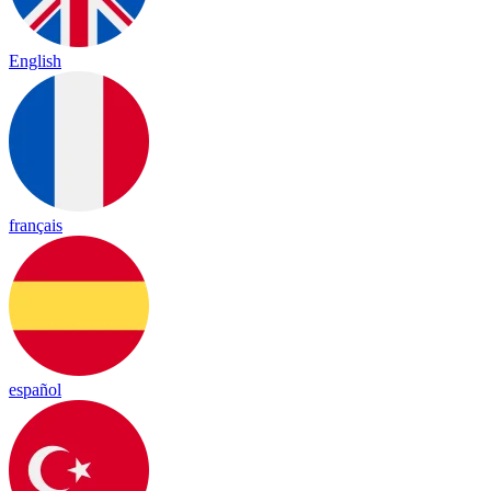
English
français
español