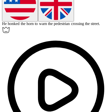
He honked the
horn
to warn the pedestrian crossing the street.