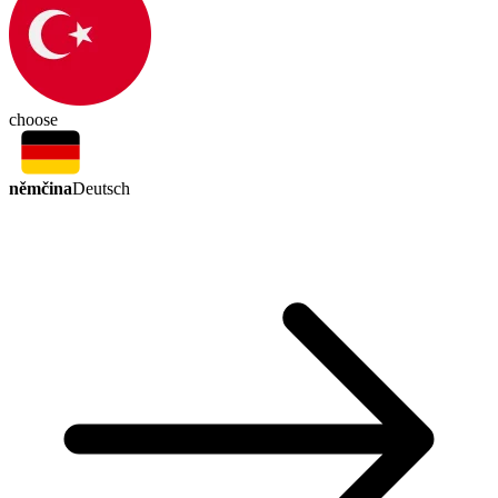
choose
němčina
Deutsch