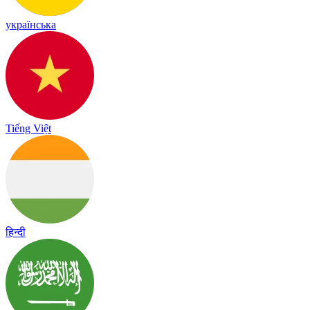
українська
Tiếng Việt
हिन्दी