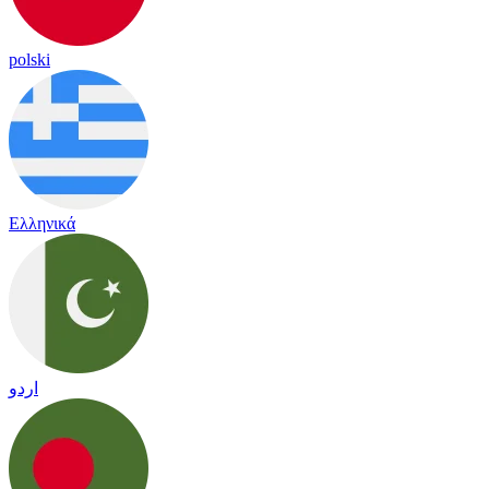
polski
Ελληνικά
اردو