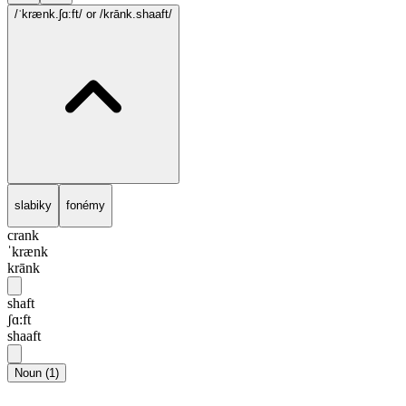
/ˈkrænk.ʃɑ:ft/
or /krānk.shaaft/
slabiky
fonémy
crank
ˈkrænk
krānk
shaft
ʃɑ:ft
shaaft
Noun
(
1
)