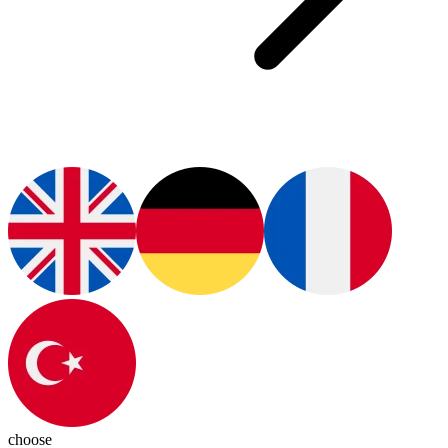
choose