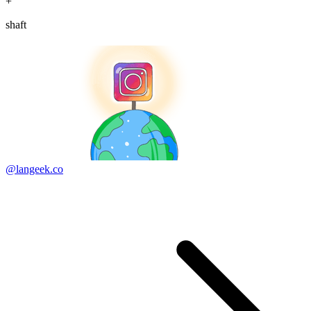
+
shaft
@langeek.co