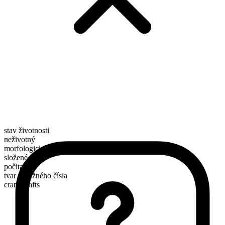
stav životnosti
neživotný
morfologické složení
složené
počitatelné
tvar množného čísla
crankshafts