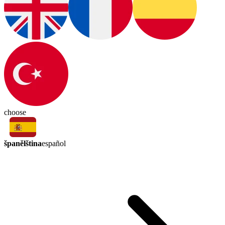
choose
španělština
español