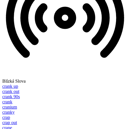
Blízká Slova
crank up
crank out
crank 90s
crank
cranium
cranky
crap
crap out
crape