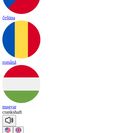
čeština
română
magyar
crank
shaft