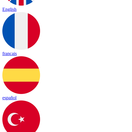
English
français
español