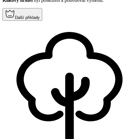
Klikový hřídel
byl poškozen a potřeboval výměnu.
Další příklady