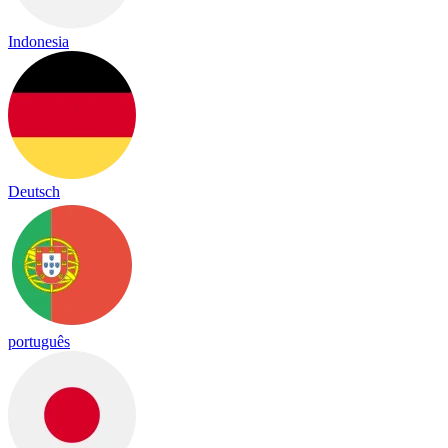
Indonesia
Deutsch
português