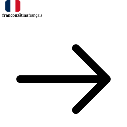
francouzština
français