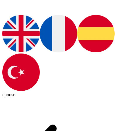
choose