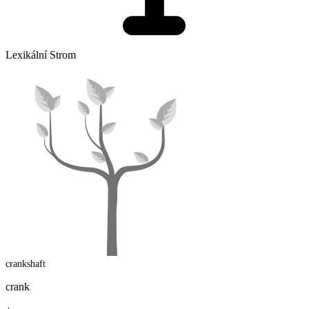
Lexikální Strom
crankshaft
crank