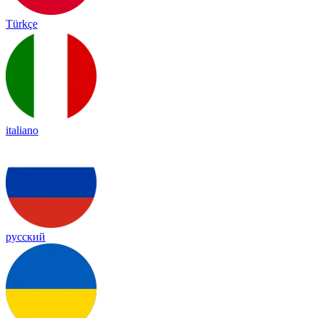
Türkçe
italiano
русский