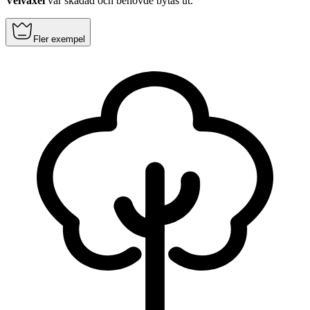
Veivaxel
var skadad och behövde bytas ut.
Fler exempel