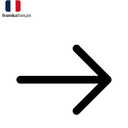
franska
français