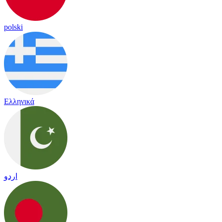
polski
Ελληνικά
اردو