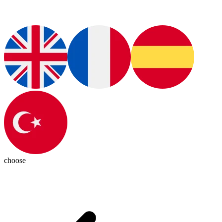
choose