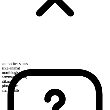
animacitetsstatus
icke-animat
morfologisk sammansättning
sammansättning
räknebart
pluralform
crankshafts