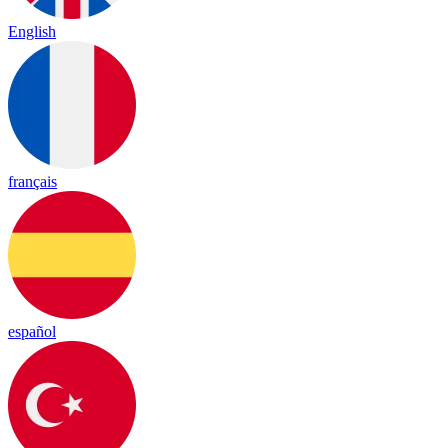
English
français
español