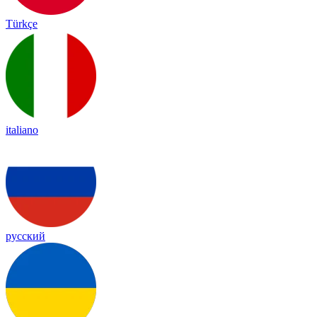
Türkçe
italiano
русский