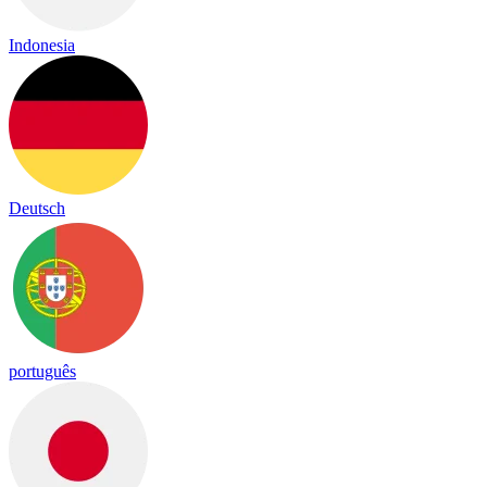
Indonesia
Deutsch
português