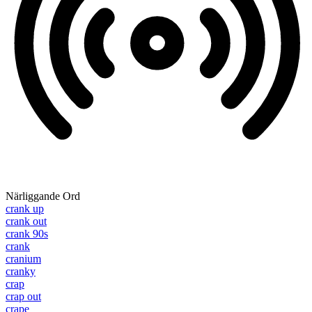
Närliggande Ord
crank up
crank out
crank 90s
crank
cranium
cranky
crap
crap out
crape