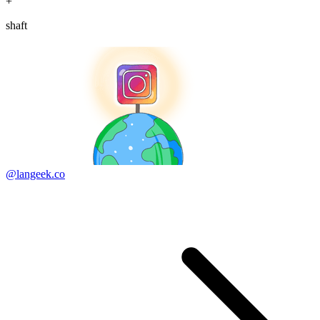
+
shaft
@langeek.co