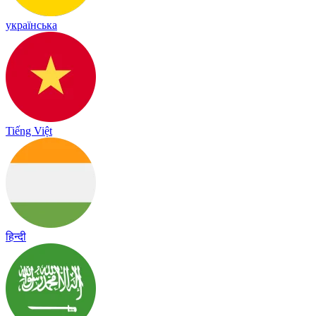
українська
Tiếng Việt
हिन्दी