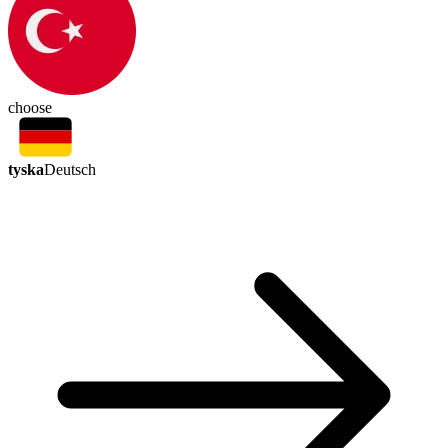
choose
tyska
Deutsch