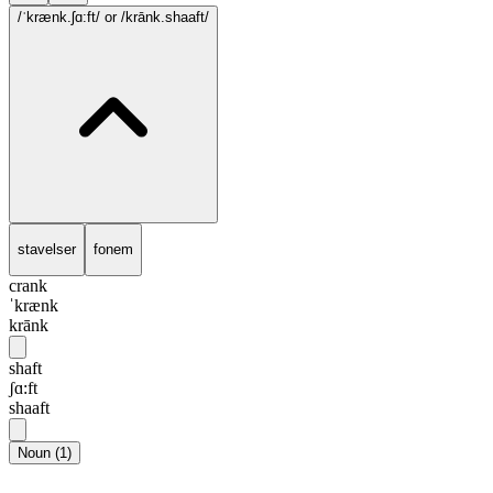
/ˈkrænk.ʃɑ:ft/
or /krānk.shaaft/
stavelser
fonem
crank
ˈkrænk
krānk
shaft
ʃɑ:ft
shaaft
Noun
(
1
)