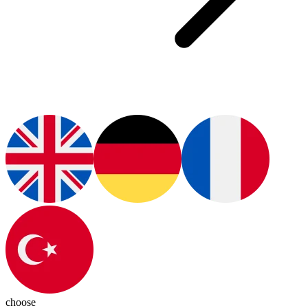
choose