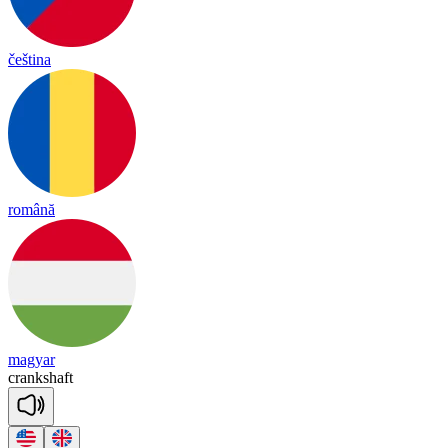
čeština
română
magyar
crank
shaft