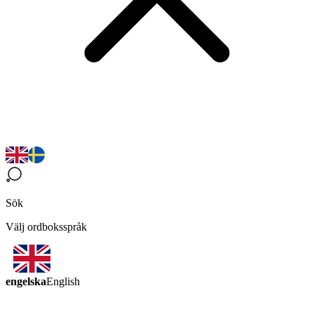
Sök
Välj ordboksspråk
engelska
English