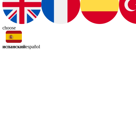
choose
испанский
español