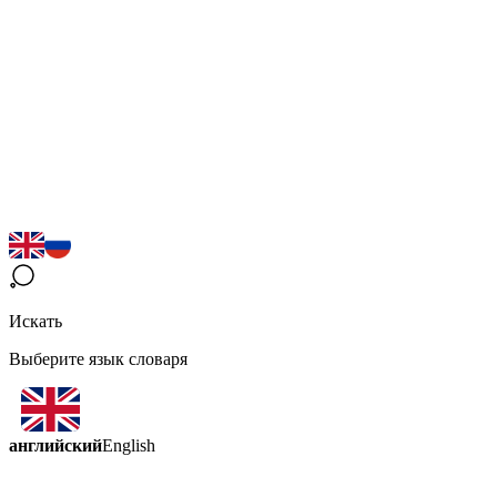
Искать
Выберите язык словаря
английский
English