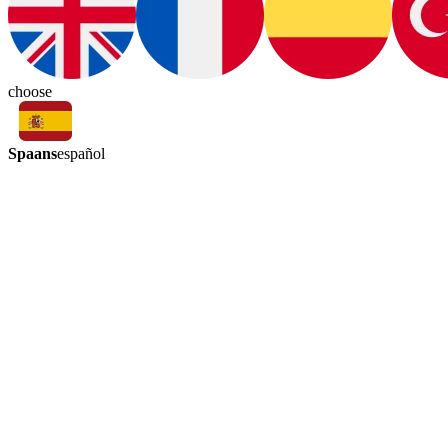
choose
Spaans
español