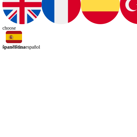
choose
španělština
español