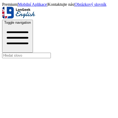
Premium
|
Mobilní Aplikace
|
Kontaktujte nás
|
Obrázkový slovník
Toggle navigation