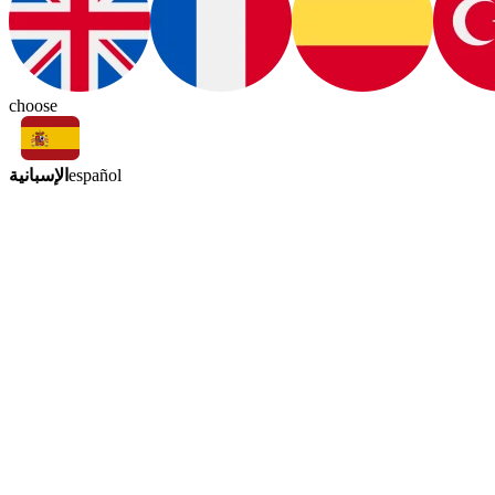
choose
الإسبانية
español