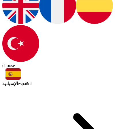
choose
الإسبانية
español