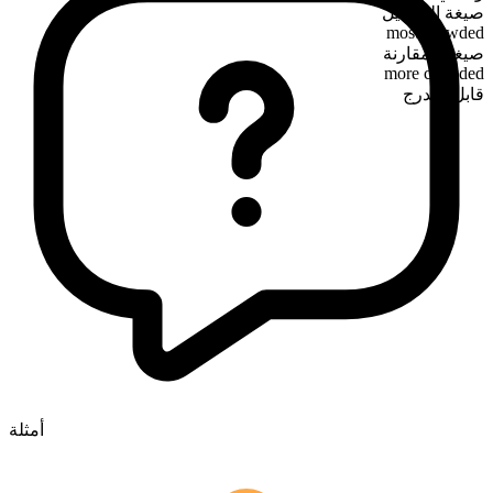
صيغة التفضيل
most crowded
صيغة المقارنة
more crowded
قابل للتدرج
أمثلة