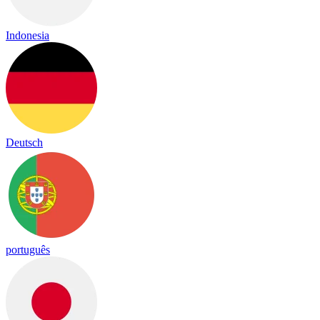
Indonesia
Deutsch
português