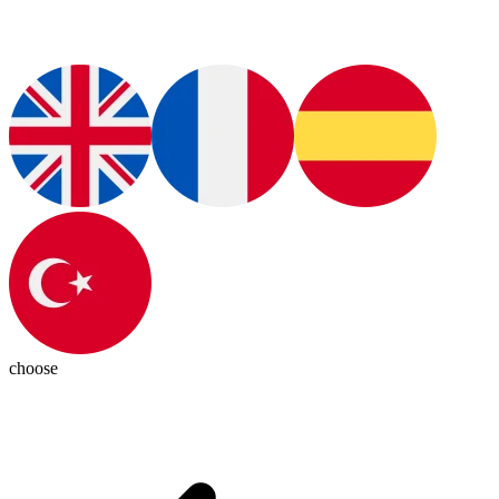
choose