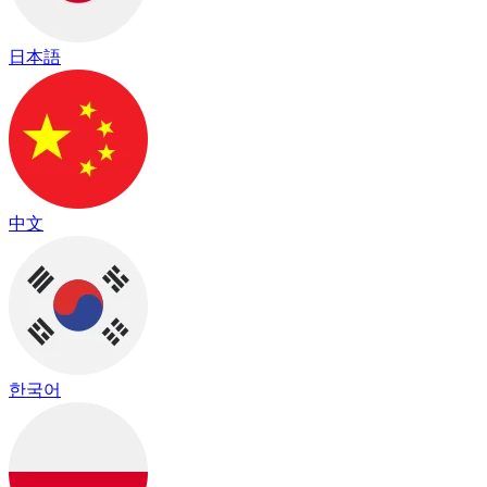
日本語
中文
한국어