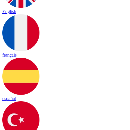
English
français
español