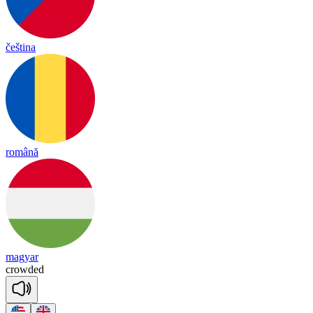
čeština
română
magyar
crow
ded