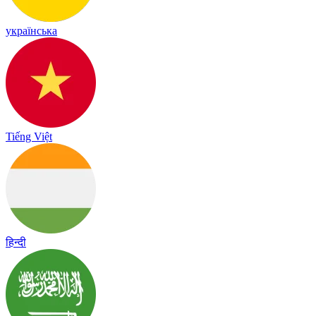
українська
Tiếng Việt
हिन्दी