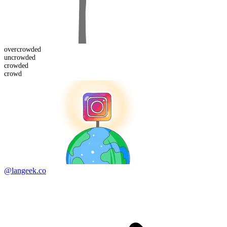
over
crowded
un
crowded
crowd
ed
crowd
@langeek.co