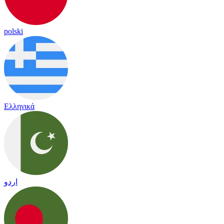
polski
Ελληνικά
اردو