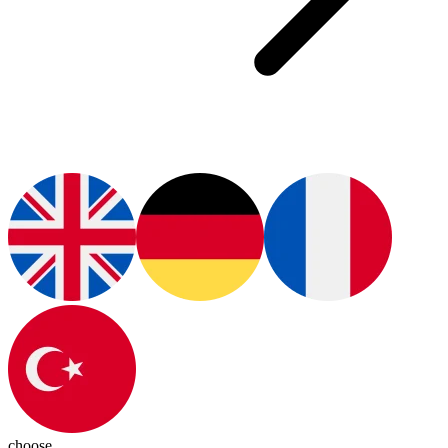
choose