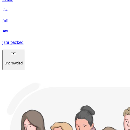
full
jam-packed
uncrowded