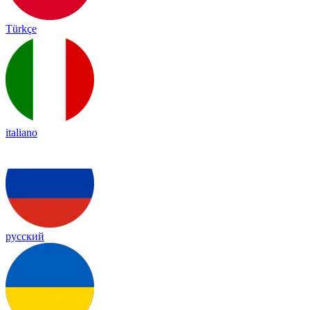
Türkçe
italiano
русский