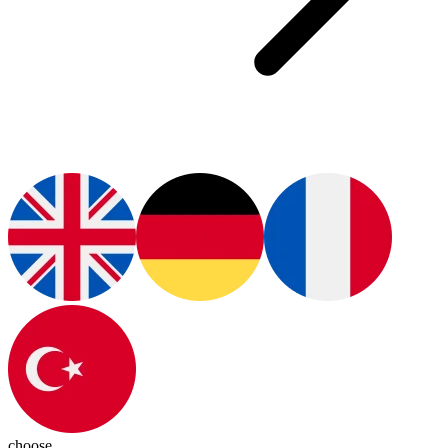
choose