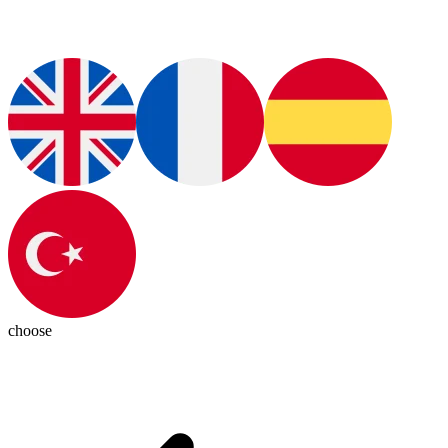
choose