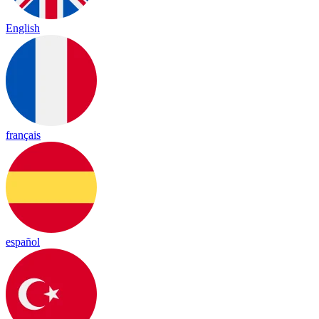
English
français
español