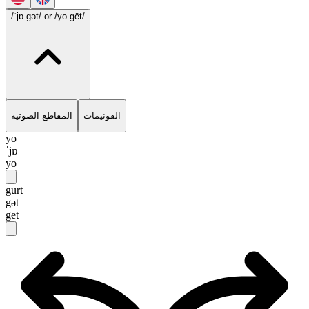
/ˈjɒ.gət/
or /yo.gēt/
الفونيمات
المقاطع الصوتية
yo
ˈjɒ
yo
gurt
gət
gēt