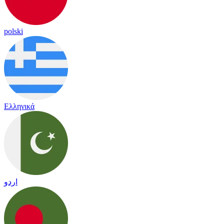
polski
Ελληνικά
اردو