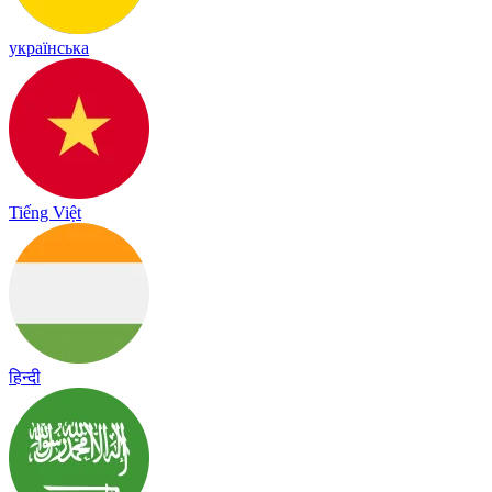
українська
Tiếng Việt
हिन्दी