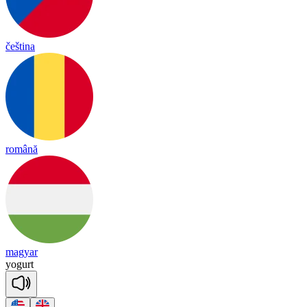
čeština
română
magyar
yo
gurt