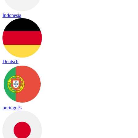
Indonesia
Deutsch
português