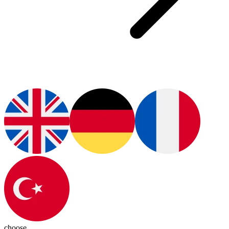
choose