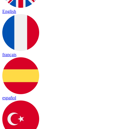
English
français
español