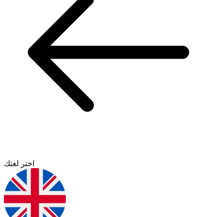
اختر لغتك