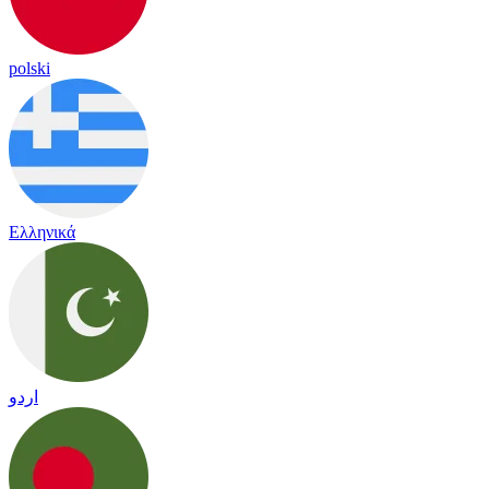
polski
Ελληνικά
اردو