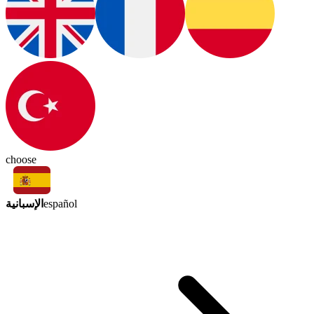
choose
الإسبانية
español