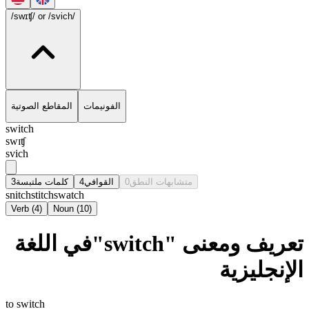
/swɪʧ/
or /svich/
الفونيمات
المقاطع الصوتية
switch
swɪʧ
svich
3
كلمات ملتبسة
4
القوافي
0
متشابهات النطق
snitch
stitch
swatch
Verb
(
4
)
Noun
(
10
)
تعريف ومعنى "switch"في اللغة
الإنجليزية
to switch