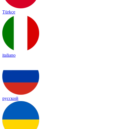
Türkçe
italiano
русский