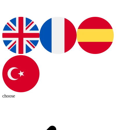
choose