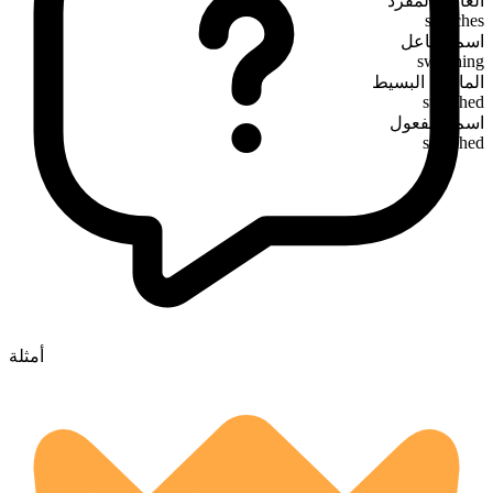
الغائب المفرد
switches
اسم الفاعل
switching
الماضي البسيط
switched
اسم المفعول
switched
أمثلة