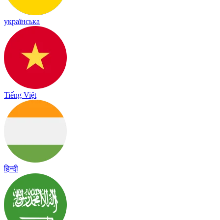
українська
Tiếng Việt
हिन्दी