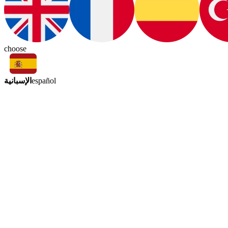
choose
الإسبانية
español