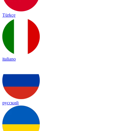
Türkçe
italiano
русский