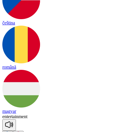
čeština
română
magyar
en
ter
tain
ment