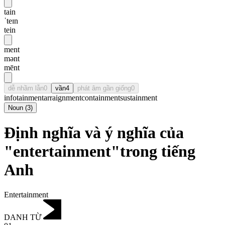
tain
ˈteɪn
tein
ment
mənt
mēnt
dễ nhầm lẫn
0
vần
4
phát âm gần giống
0
infotainment
arraignment
containment
sustainment
Noun
(
3
)
Định nghĩa và ý nghĩa của
"entertainment"trong tiếng
Anh
Entertainment
DANH TỪ