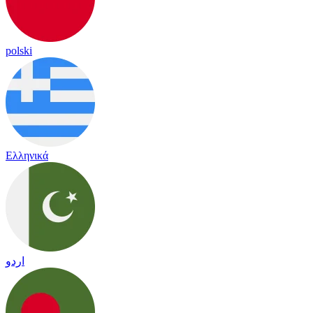
polski
Ελληνικά
اردو