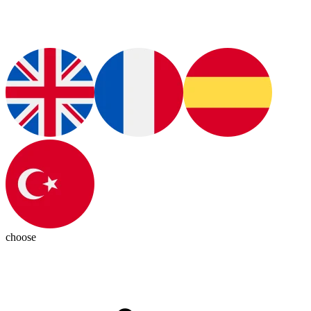
choose