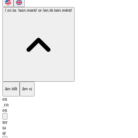
/ˌɛn.tə.ˈteɪn.mənt/
or /en.tē.tein.mēnt/
âm tiết
âm vị
en
ˌɛn
en
ter
tə
tē