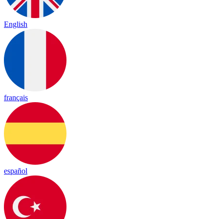
English
français
español