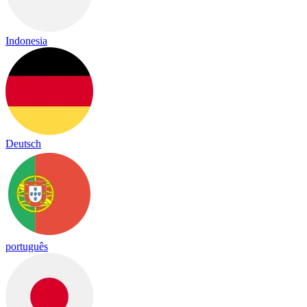
Indonesia
Deutsch
português