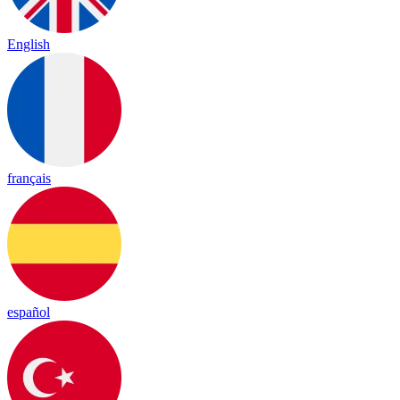
English
français
español