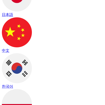
日本語
中文
한국어