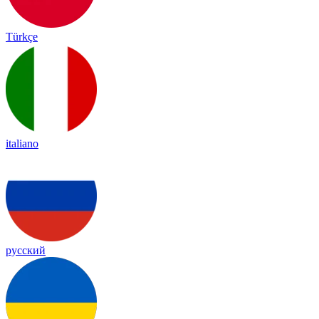
Türkçe
italiano
русский