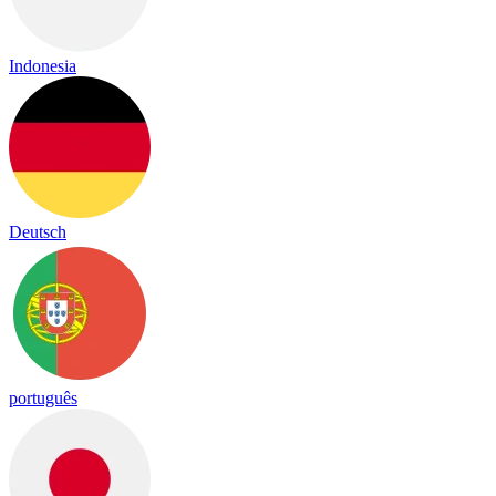
Indonesia
Deutsch
português