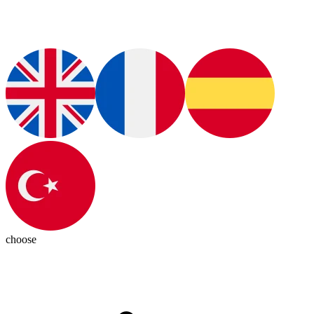
choose