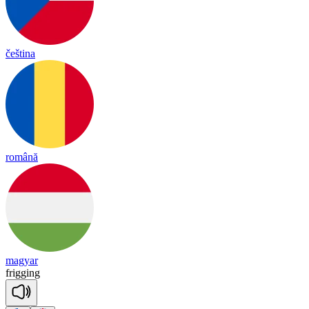
čeština
română
magyar
fri
gging