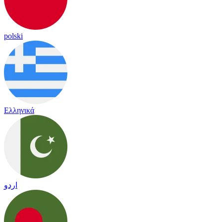
polski
Ελληνικά
اردو