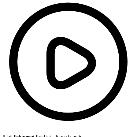
Il fait
fichument
froid ici – ferme la porte.