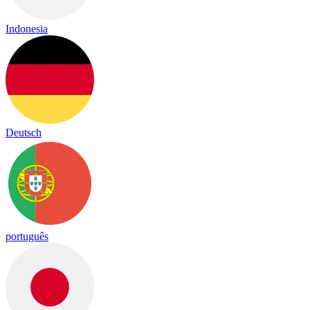
Indonesia
Deutsch
português