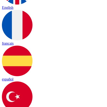
English
français
español