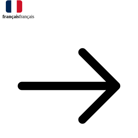
français
français