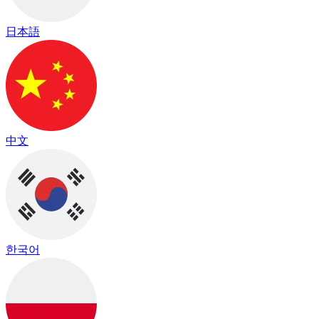
日本語
中文
한국어