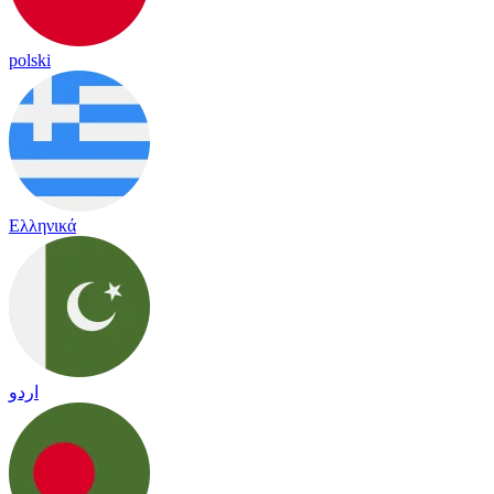
polski
Ελληνικά
اردو