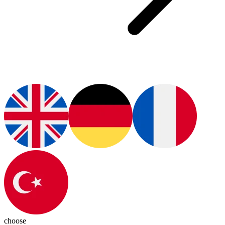
choose