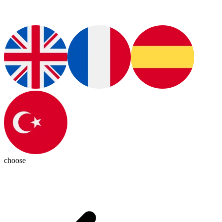
choose