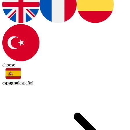
choose
espagnol
español