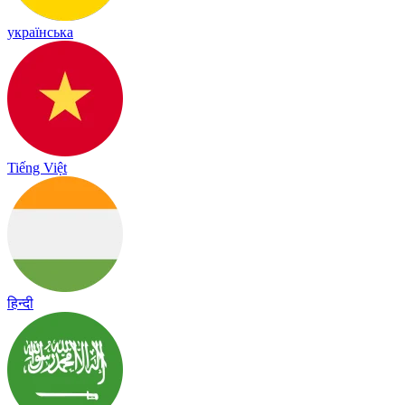
українська
Tiếng Việt
हिन्दी