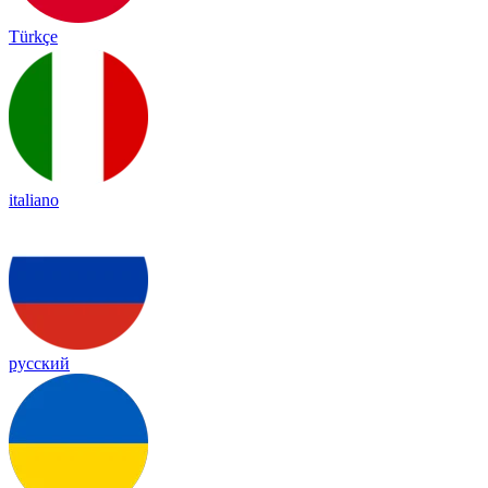
Türkçe
italiano
русский