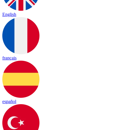
English
français
español