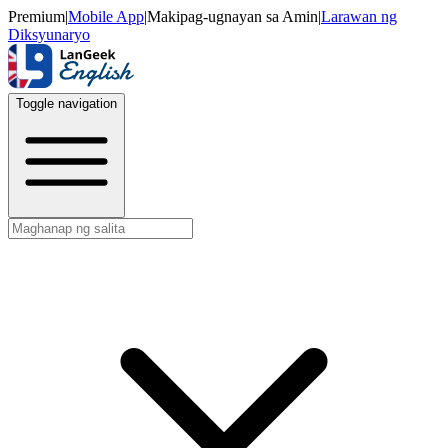
Premium
|
Mobile App
|
Makipag-ugnayan sa Amin
|
Larawan ng
Diksyunaryo
Toggle navigation