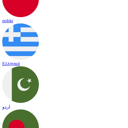
polski
Ελληνικά
اردو