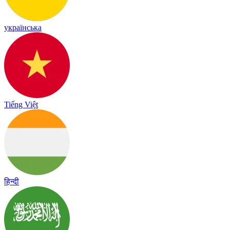
українська
Tiếng Việt
हिन्दी