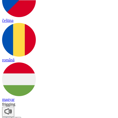
čeština
română
magyar
fri
gging