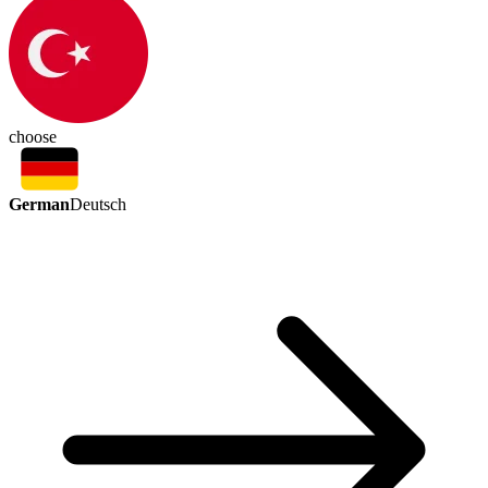
choose
German
Deutsch