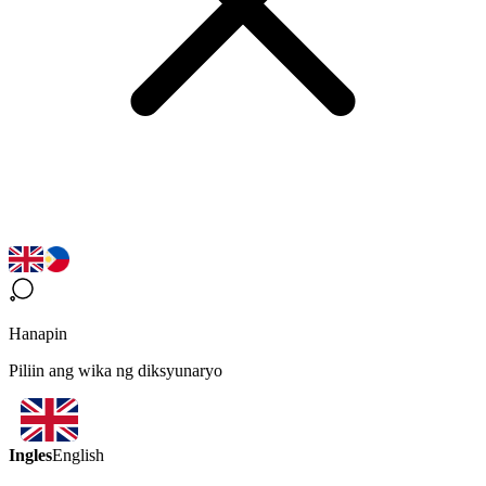
Hanapin
Piliin ang wika ng diksyunaryo
Ingles
English