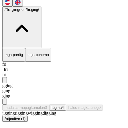
/ˈfrɪ.gɪng/
or /fri.ging/
mga pantig
mga ponema
fri
ˈfrɪ
fri
gging
gɪng
ging
madalas mapagkamalan
0
tugma
4
halos magkatunog
0
jigging
rigging
wigging
digging
Adjective
(
1
)