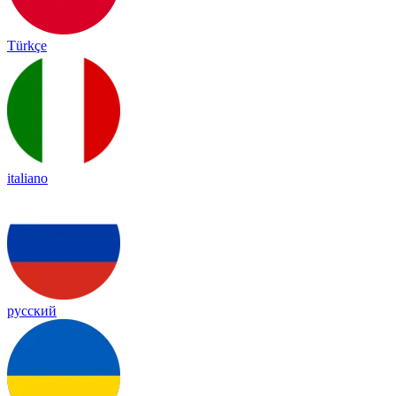
Türkçe
italiano
русский