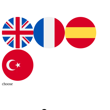
choose