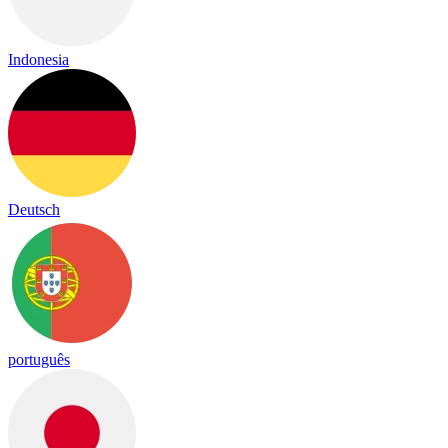
Indonesia
Deutsch
português