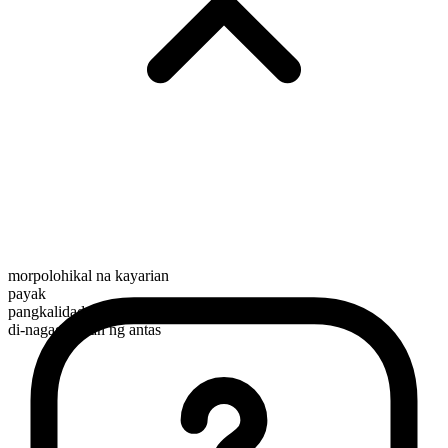
morpolohikal na kayarian
payak
pangkalidad
di-nagagamitan ng antas