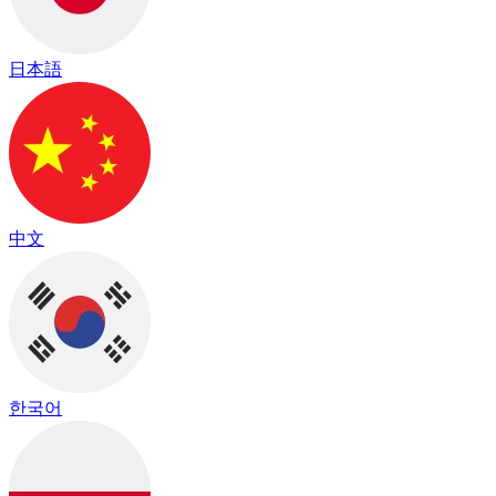
日本語
中文
한국어