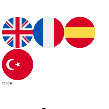
choose