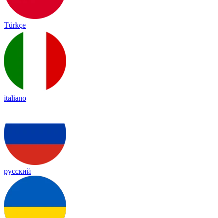
Türkçe
italiano
русский