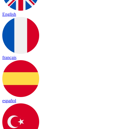
English
français
español