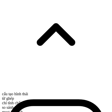
cấu tạo hình thái
từ ghép
chỉ tính chất
so sánh nhất
most childish