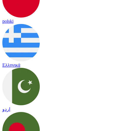
polski
Ελληνικά
اردو