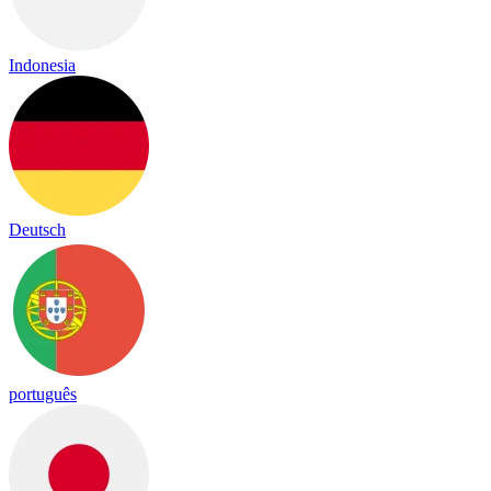
Indonesia
Deutsch
português