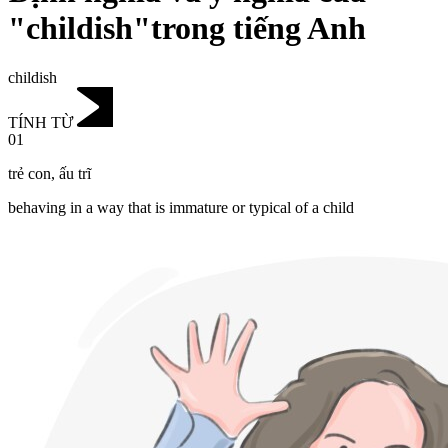
"childish"trong tiếng Anh
childish
TÍNH TỪ
01
trẻ con
,
ấu trĩ
behaving in a way that is immature or typical of a child