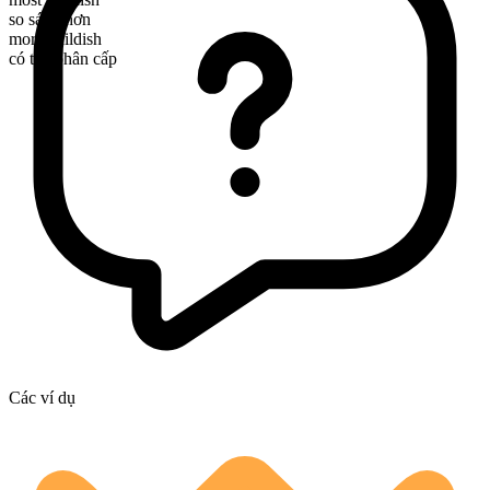
so sánh hơn
more childish
có thể phân cấp
Các ví dụ