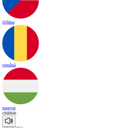
čeština
română
magyar
chil
dish