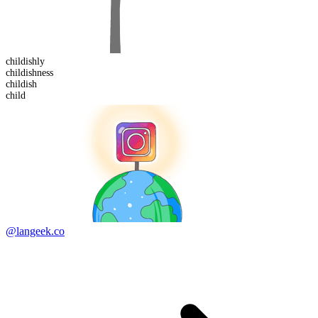
childish
ly
childish
ness
child
ish
child
@langeek.co