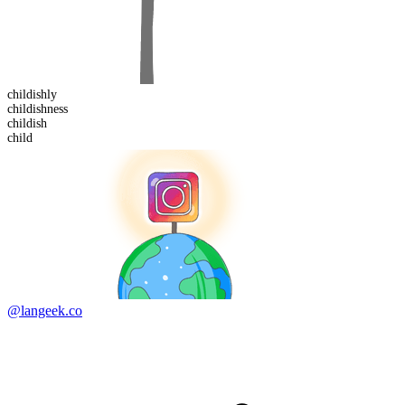
childish
ly
childish
ness
child
ish
child
@langeek.co