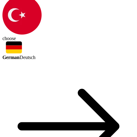
choose
German
Deutsch