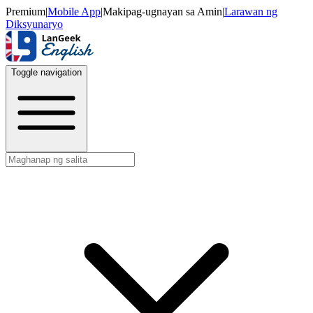
Premium
|
Mobile App
|
Makipag-ugnayan sa Amin
|
Larawan ng
Diksyunaryo
Toggle navigation