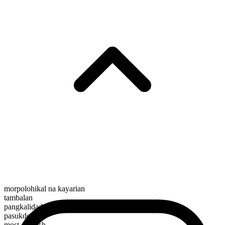
morpolohikal na kayarian
tambalan
pangkalidad
pasukdol
most childish