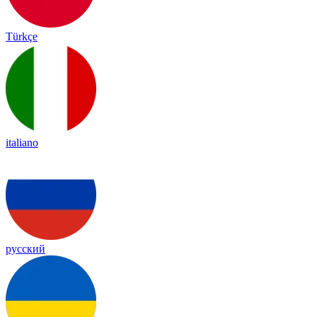
Türkçe
italiano
русский