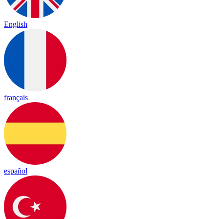
English
français
español