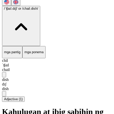
/ˈʧaɪl.dɪʃ/
or /chail.dish/
mga pantig
mga ponema
chil
ˈʧaɪl
chail
dish
dɪʃ
dish
Adjective
(
1
)
Kahulugan at ibig sabihin ng