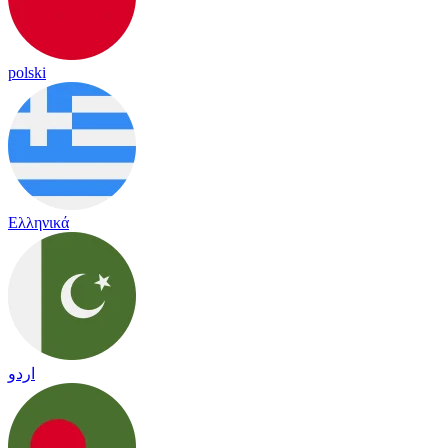
polski
Ελληνικά
اردو