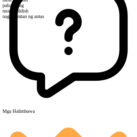
pahambing
more childish
nagagamitan ng antas
Mga Halimbawa