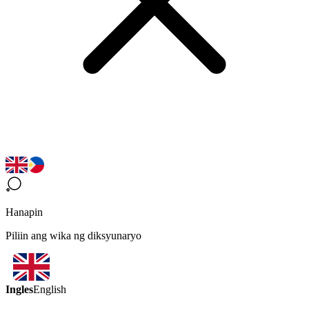
Hanapin
Piliin ang wika ng diksyunaryo
Ingles
English