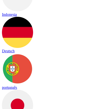
Indonesia
Deutsch
português