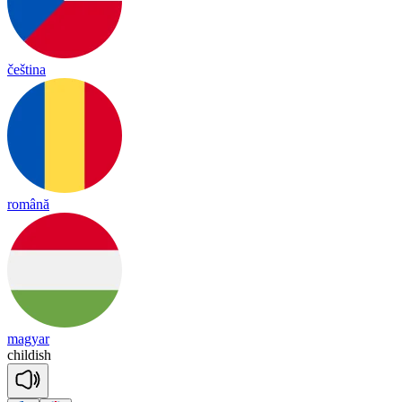
čeština
română
magyar
chil
dish