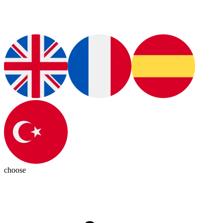
choose