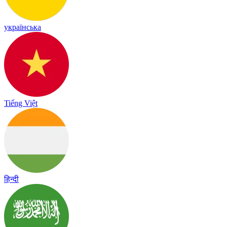
українська
Tiếng Việt
हिन्दी