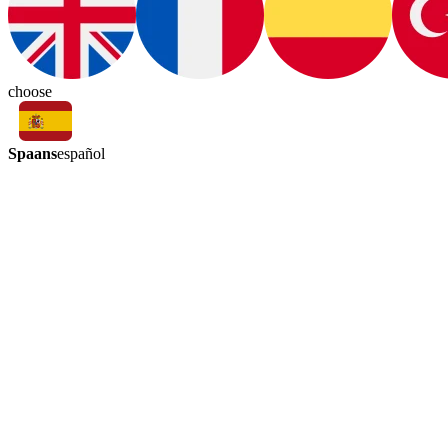
choose
Spaans
español