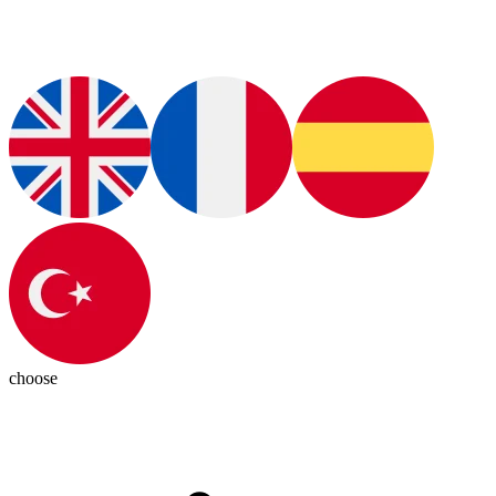
choose