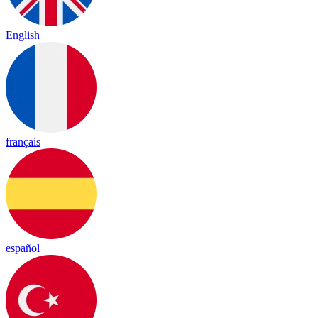
English
français
español