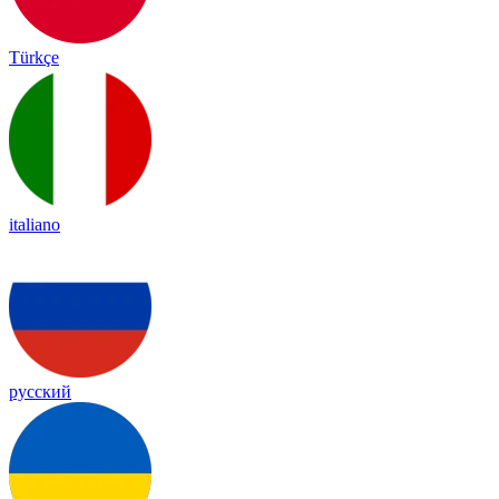
Türkçe
italiano
русский