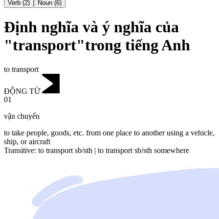
Verb
(
2
)
Noun
(
6
)
Định nghĩa và ý nghĩa của
"transport"trong tiếng Anh
to transport
ĐỘNG TỪ
01
vận chuyển
to take people, goods, etc. from one place to another using a vehicle,
ship, or aircraft
Transitive
:
to transport
sb/sth |
to transport
sb/sth somewhere