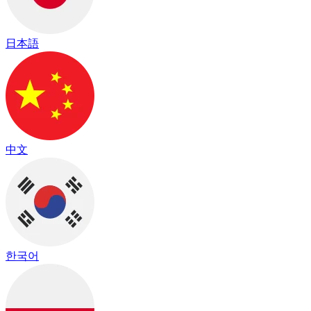
日本語
中文
한국어