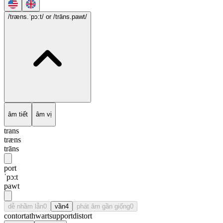
/træns.ˈpɔ:t/
or /trāns.pawt/
âm tiết
âm vị
trans
træns
trāns
port
ˈpɔ:t
pawt
dễ nhầm lẫn
0
vần
4
phát âm gần giống
0
contort
athwart
support
distort