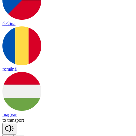
čeština
română
magyar
to
trans
port