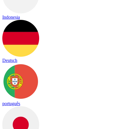
Indonesia
Deutsch
português