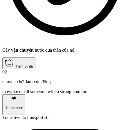
Cây
vận chuyển
nước qua thân của nó.
Thêm ví dụ
02
chuyên chở
,
làm xúc động
to evoke or fill someone with a strong emotion
disenchant
Transitive
:
to transport
sb