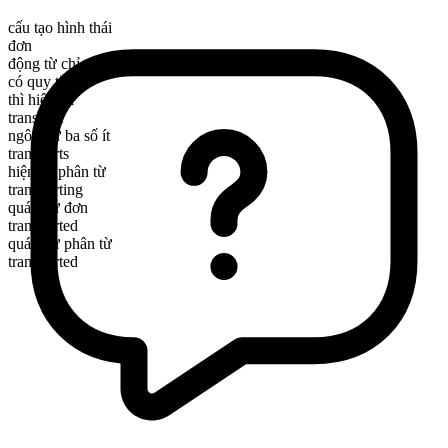
cấu tạo hình thái
đơn
động từ chỉ sự chuyển động
có quy tắc
thì hiện tại
transport
ngôi thứ ba số ít
transports
hiện tại phân từ
transporting
quá khứ đơn
transported
quá khứ phân từ
transported