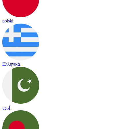
polski
Ελληνικά
اردو