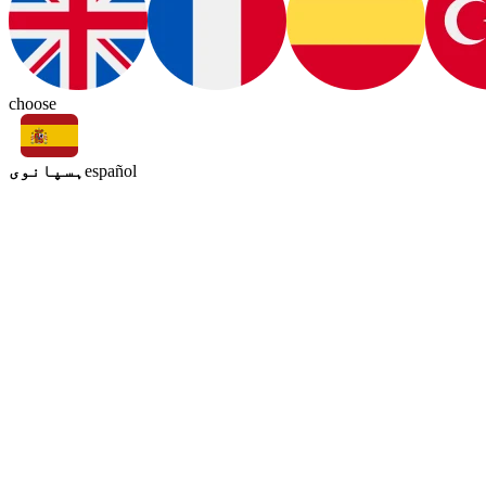
choose
ہسپانوی
español