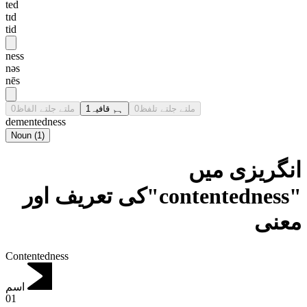
ted
tɪd
tid
ness
nəs
nēs
0
ملتے جلتے الفاظ
1
ہم قافیہ
0
ملتے جلتے تلفظ
dementedness
Noun
(
1
)
انگریزی میں
"contentedness"کی تعریف اور
معنی
Contentedness
اسم
01