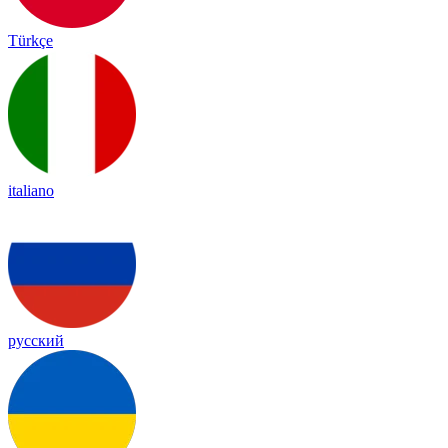
Türkçe
italiano
русский