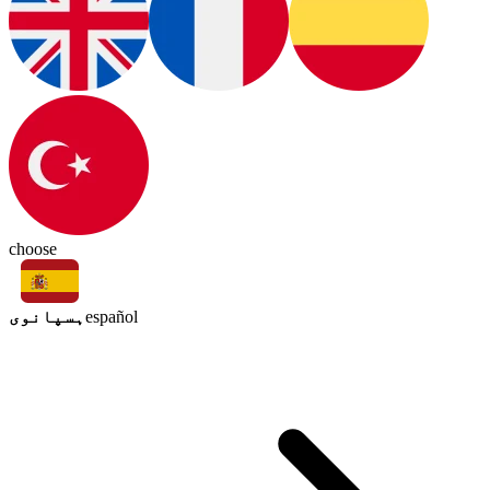
choose
ہسپانوی
español