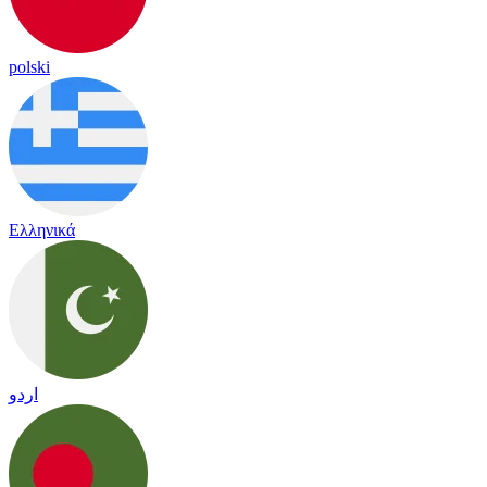
polski
Ελληνικά
اردو