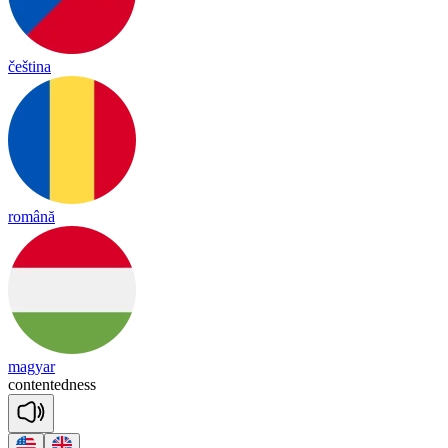
čeština
română
magyar
con
ten
ted
ness