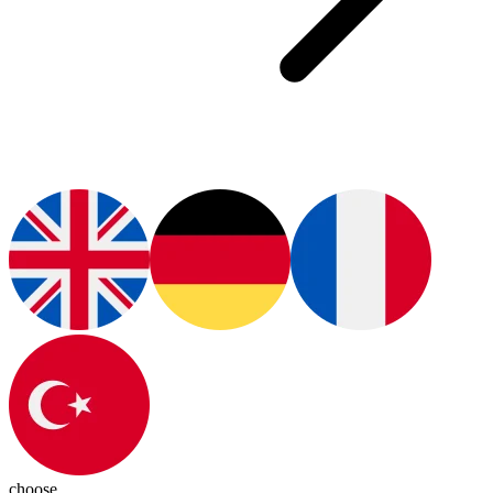
choose