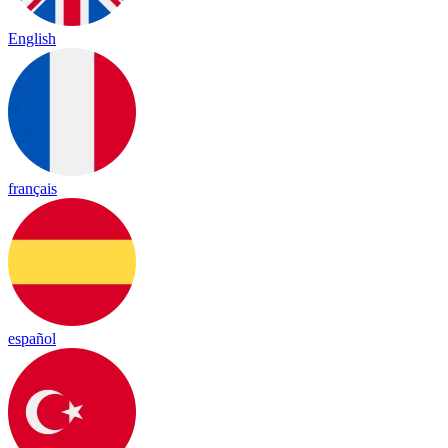
English
français
español