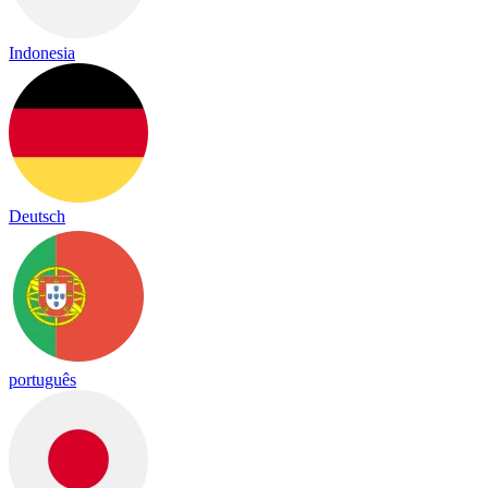
Indonesia
Deutsch
português