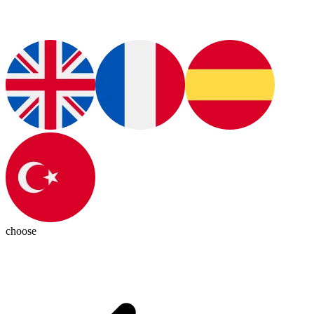
choose