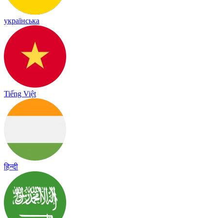
українська
Tiếng Việt
हिन्दी