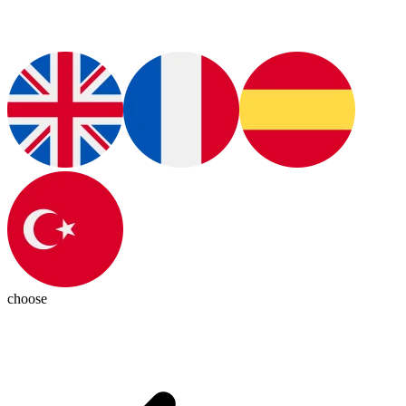
choose