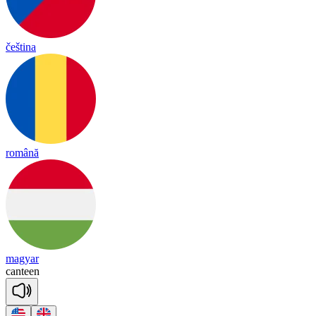
čeština
română
magyar
can
teen