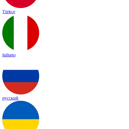
Türkçe
italiano
русский