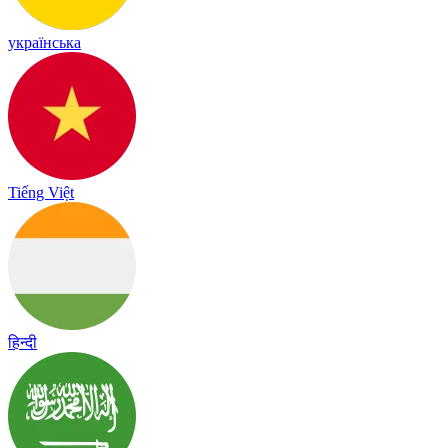
українська
Tiếng Việt
हिन्दी