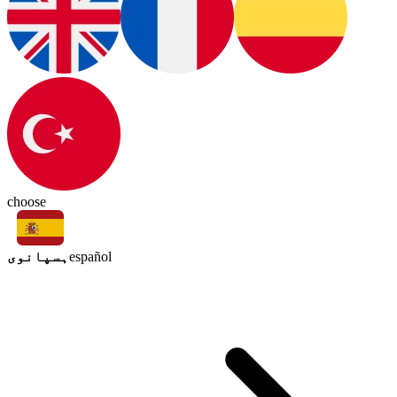
choose
ہسپانوی
español