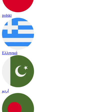
polski
Ελληνικά
اردو