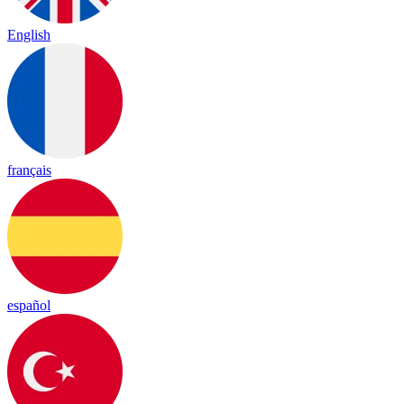
English
français
español