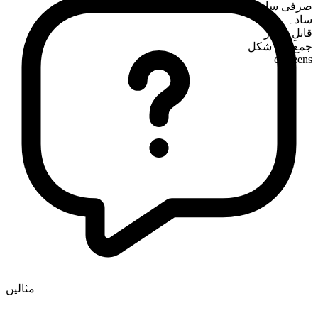
صرفی ساخت
سادہ
قابلِ شمار
جمع کی شکل
canteens
مثالیں