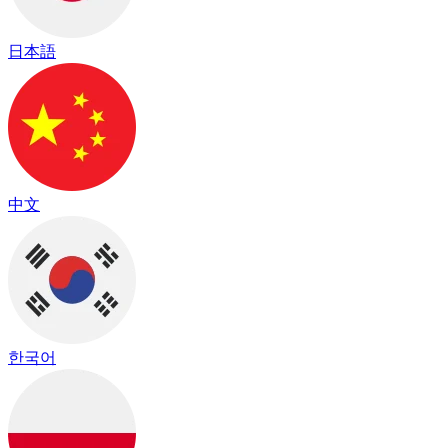
日本語
中文
한국어