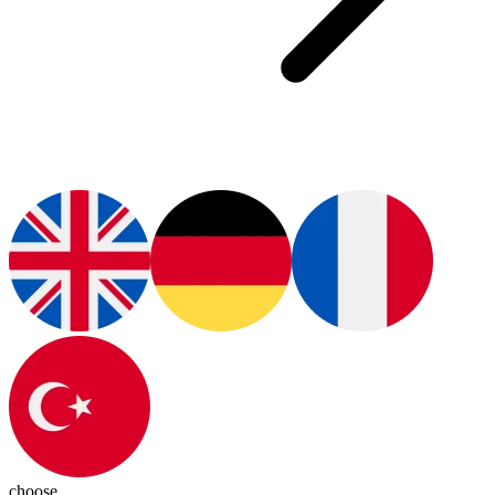
choose