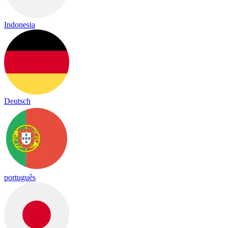
Indonesia
Deutsch
português