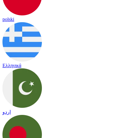
polski
Ελληνικά
اردو