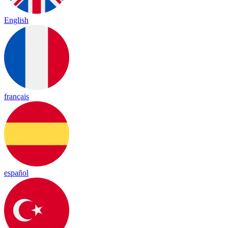
English
français
español