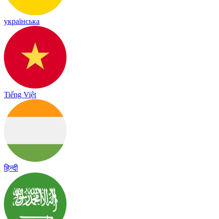
українська
Tiếng Việt
हिन्दी