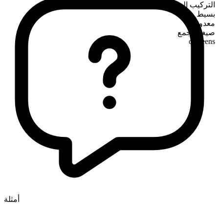
التركيب الصرفي
بسيط
معدود
صيغة الجمع
canteens
أمثلة