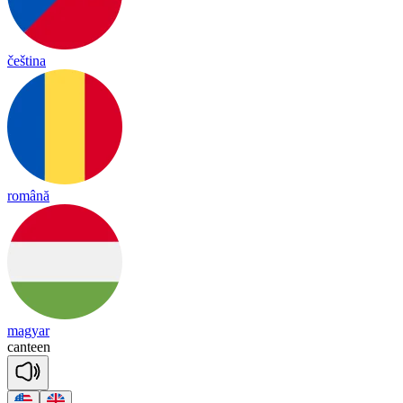
čeština
română
magyar
can
teen