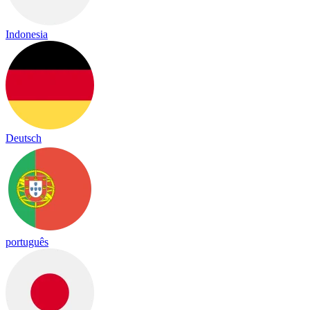
Indonesia
Deutsch
português