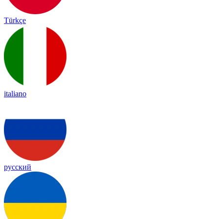
Türkçe
italiano
русский