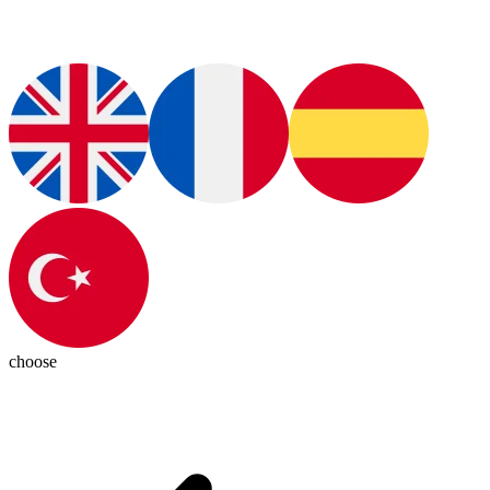
choose