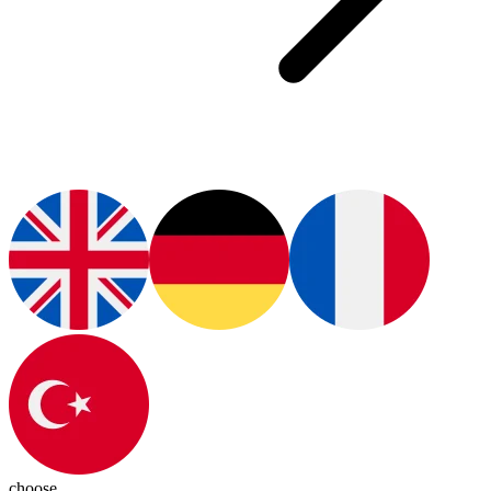
choose