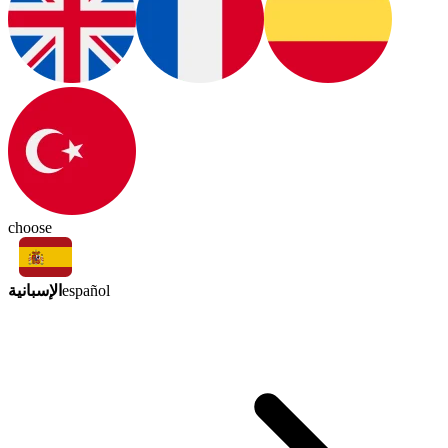
choose
الإسبانية
español