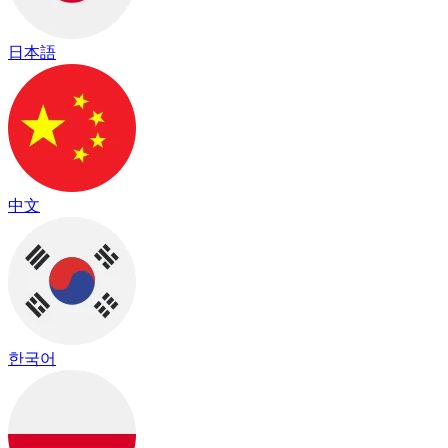
日本語
中文
한국어