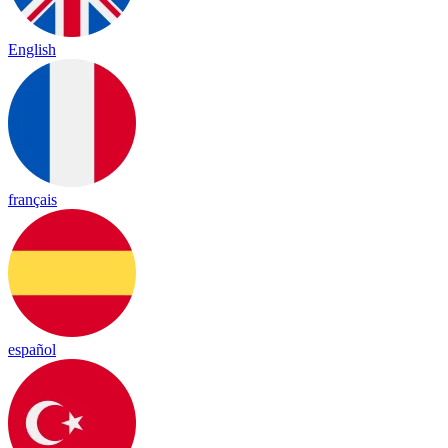
English
français
español