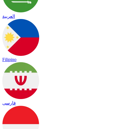
العربية
Filipino
فارسی