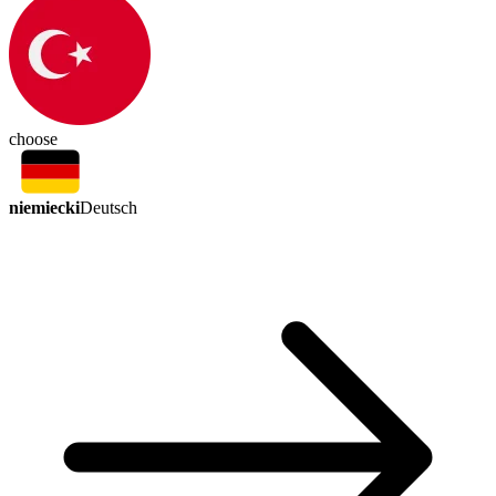
choose
niemiecki
Deutsch