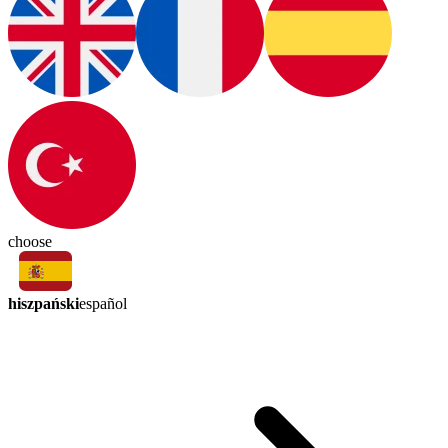
choose
hiszpański
español