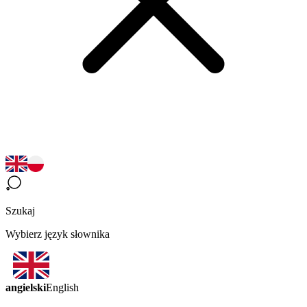
Szukaj
Wybierz język słownika
angielski
English