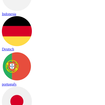
Indonesia
Deutsch
português