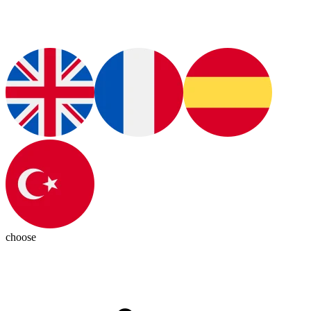
choose