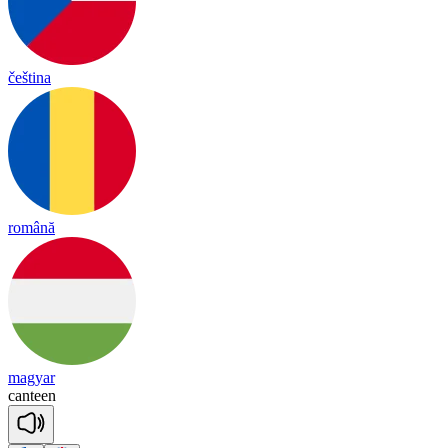
čeština
română
magyar
can
teen