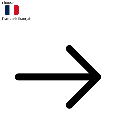
choose
francuski
français