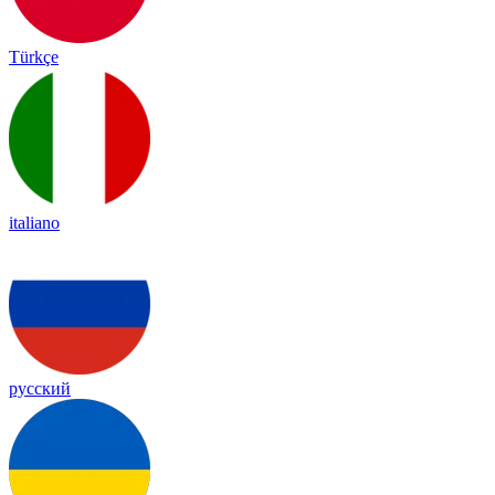
Türkçe
italiano
русский