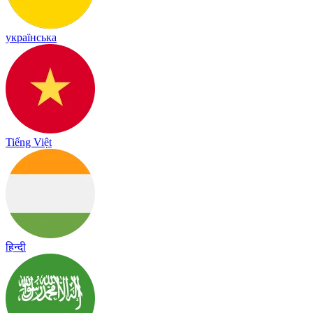
українська
Tiếng Việt
हिन्दी