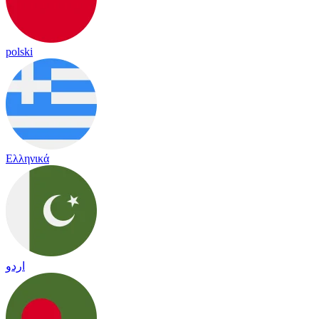
polski
Ελληνικά
اردو