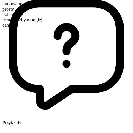
budowa morfologiczna
prosty
policzalny
forma liczby mnogiej
canteens
Przykłady