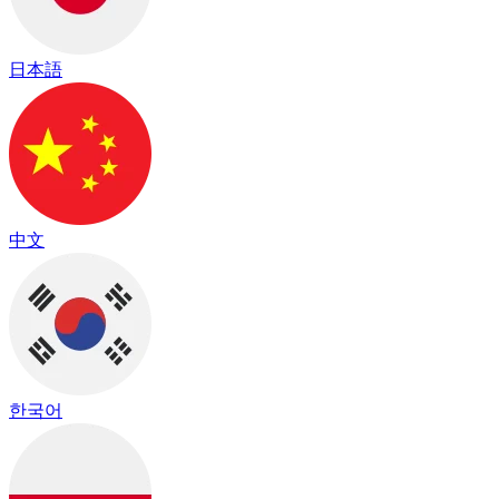
日本語
中文
한국어