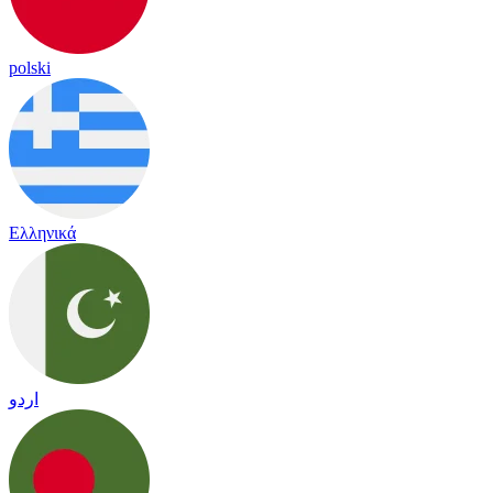
polski
Ελληνικά
اردو