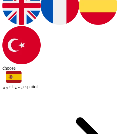
choose
ہسپانوی
español