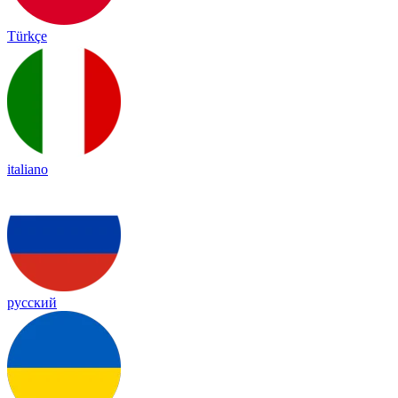
Türkçe
italiano
русский