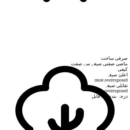
صرفی ساخت
ماضی صفتی صیغے سے صفت
کیفی
اعلیٰ صیغہ
most overexposed
تقابلی صیغہ
more overexposed
درجہ بندی کے قابل