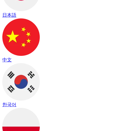
日本語
中文
한국어