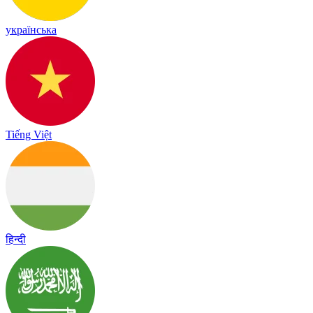
українська
Tiếng Việt
हिन्दी