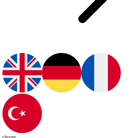
choose