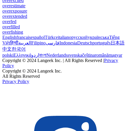
overexcited
overestimate
overexposure
overextended
overfed
overfilled
overfishing
English
français
español
Türkçe
italiano
русский
українська
Tiếng
Việt
हिन्दी
العربية
Filipino
فارسی
Indonesia
Deutsch
português
日本語
中文
한국어
polski
Ελληνικά
اردو
বাংলা
Nederlands
svenska
čeština
română
magyar
Copyright © 2024 Langeek Inc. | All Rights Reserved |
Privacy
Policy
Copyright © 2024 Langeek Inc.
All Rights Reserved
Privacy Policy