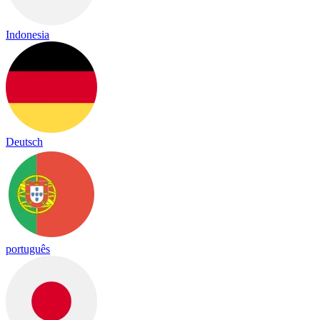
Indonesia
Deutsch
português