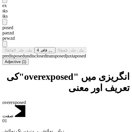
ex
ɪks
iks
posed
pəʊzd
pewzd
0
ملتے جلتے الفاظ
4
ہم قافیہ
0
ملتے جلتے تلفظ
predisposed
undisclosed
transposed
juxtaposed
Adjective
(
1
)
انگریزی میں "overexposed"کی
تعریف اور معنی
overexposed
صفت
01
بہت دیر تک نمائش
,
زیادہ نمائش