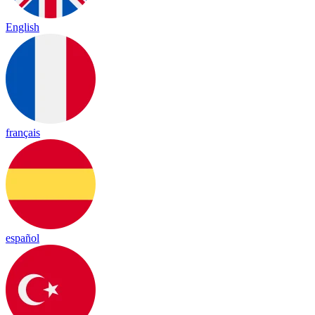
English
français
español