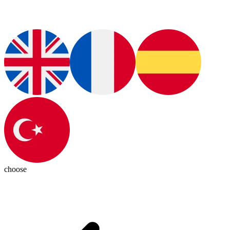
choose