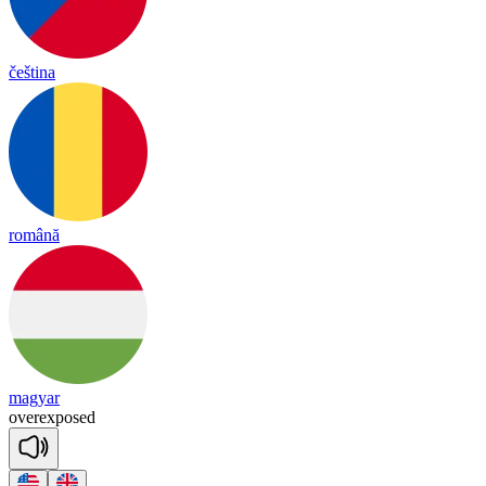
čeština
română
magyar
o
ver
ex
posed