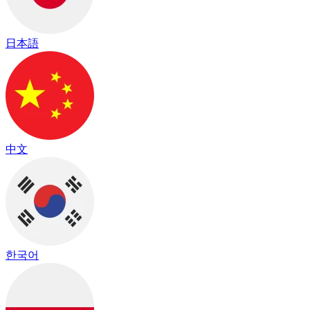
日本語
中文
한국어