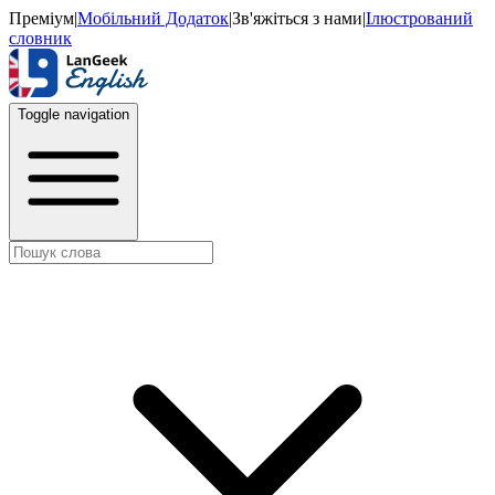
Преміум
|
Мобільний Додаток
|
Зв'яжіться з нами
|
Ілюстрований
словник
Toggle navigation