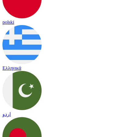
polski
Ελληνικά
اردو