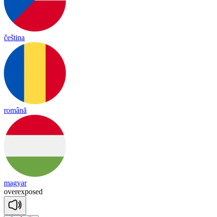
čeština
română
magyar
o
ver
ex
posed