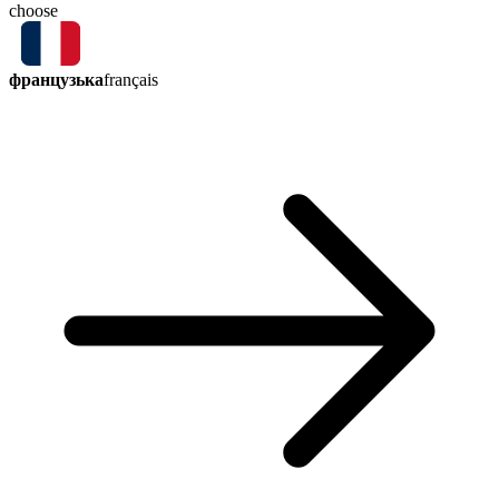
choose
французька
français