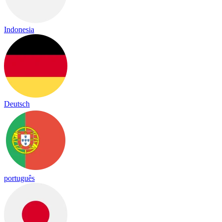
Indonesia
Deutsch
português