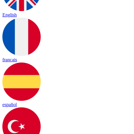
English
français
español