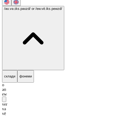
/əʊ.və.ɪks.pəʊzd/
or /ew.vē.iks.pewzd/
склади
фонеми
o
əʊ
ew
ver
və
vē