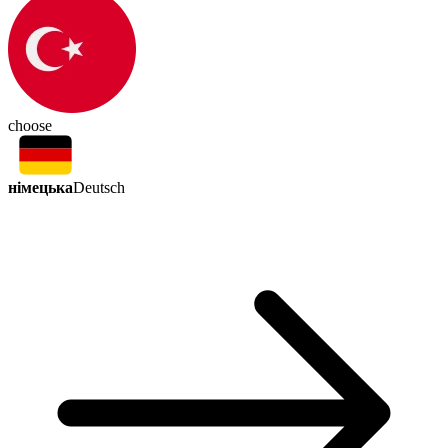
choose
німецька
Deutsch