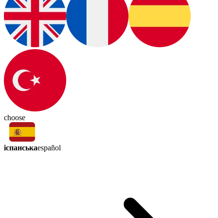
choose
іспанська
español