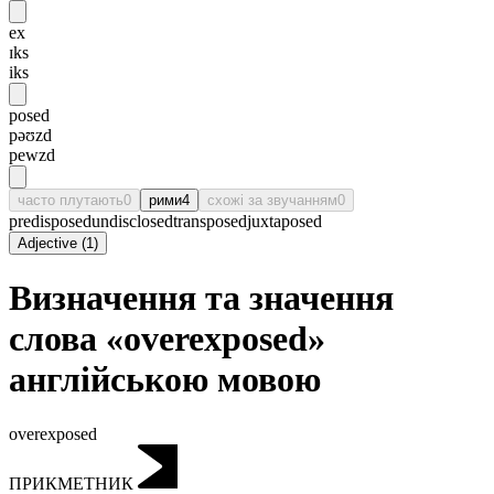
ex
ɪks
iks
posed
pəʊzd
pewzd
часто плутають
0
рими
4
схожі за звучанням
0
predisposed
undisclosed
transposed
juxtaposed
Adjective
(
1
)
Визначення та значення
слова «overexposed»
англійською мовою
overexposed
ПРИКМЕТНИК