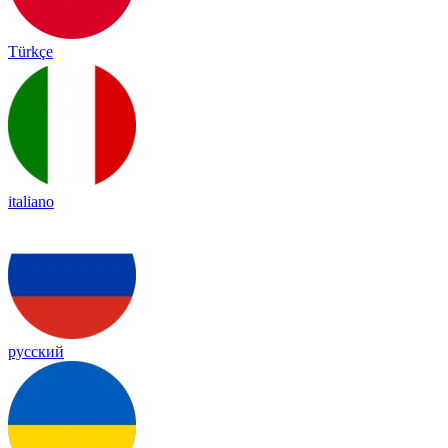
Türkçe
italiano
русский