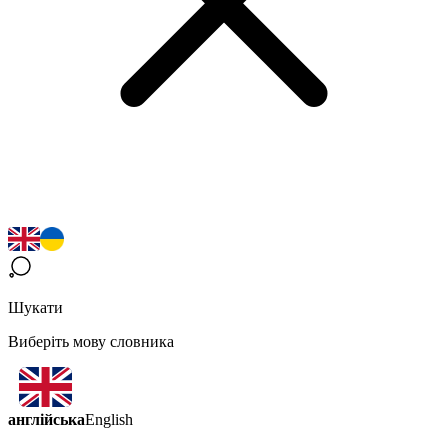
Шукати
Виберіть мову словника
англійська
English