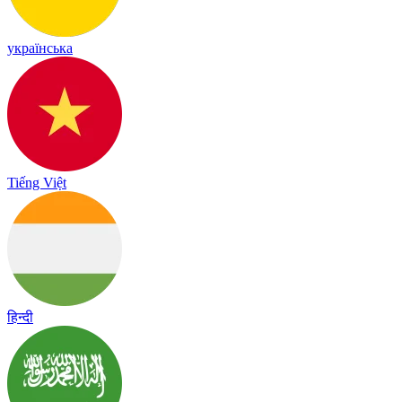
українська
Tiếng Việt
हिन्दी