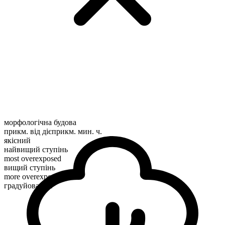
морфологічна будова
прикм. від дієприкм. мин. ч.
якісний
найвищий ступінь
most overexposed
вищий ступінь
more overexposed
градуйований