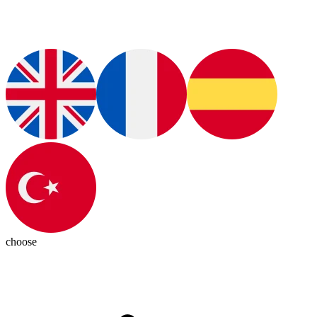
choose