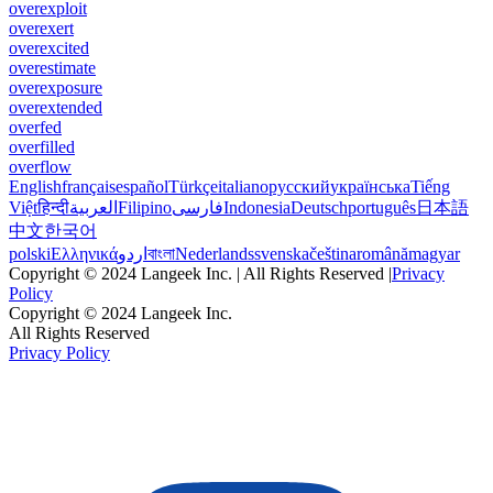
overexploit
overexert
overexcited
overestimate
overexposure
overextended
overfed
overfilled
overflow
English
français
español
Türkçe
italiano
русский
українська
Tiếng
Việt
हिन्दी
العربية
Filipino
فارسی
Indonesia
Deutsch
português
日本語
中文
한국어
polski
Ελληνικά
اردو
বাংলা
Nederlands
svenska
čeština
română
magyar
Copyright © 2024 Langeek Inc. | All Rights Reserved |
Privacy
Policy
Copyright © 2024 Langeek Inc.
All Rights Reserved
Privacy Policy