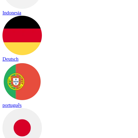
Indonesia
Deutsch
português