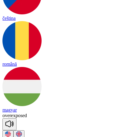
čeština
română
magyar
o
ver
ex
posed