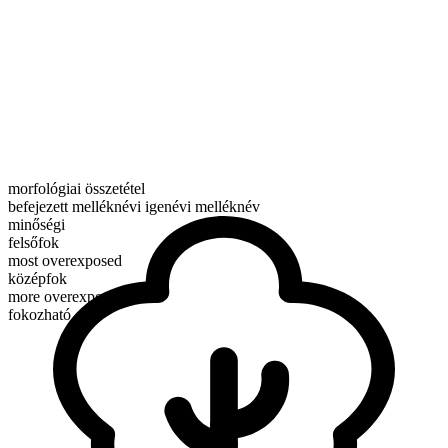
morfológiai összetétel
befejezett melléknévi igenévi melléknév
minőségi
felsőfok
most overexposed
középfok
more overexposed
fokozható