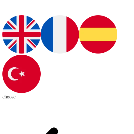
choose