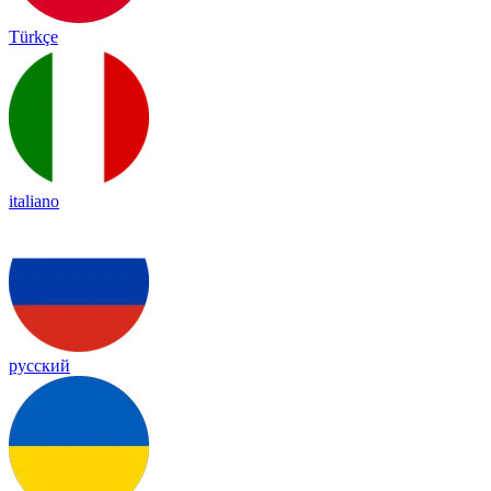
Türkçe
italiano
русский