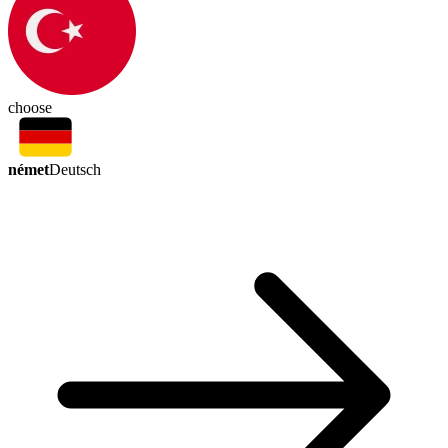
choose
német
Deutsch