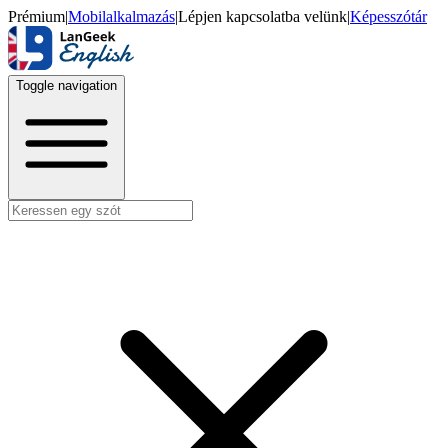
Prémium
|
Mobilalkalmazás
|
Lépjen kapcsolatba velünk
|
Képesszótár
Toggle navigation