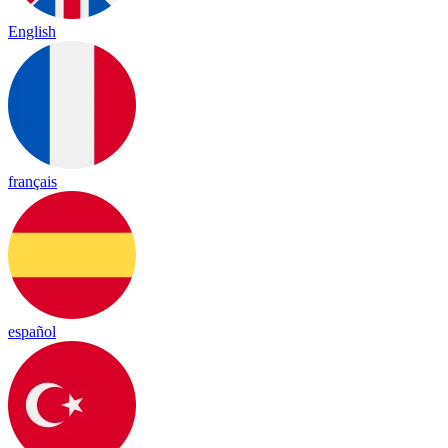
English
français
español