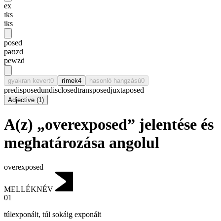
ex
ɪks
iks
posed
pəʊzd
pewzd
gyakran kevert
0
rímek
4
hasonló hangzású
0
predisposed
undisclosed
transposed
juxtaposed
Adjective
(
1
)
A(z) „overexposed” jelentése és
meghatározása angolul
overexposed
MELLÉKNÉV
01
túlexponált
,
túl sokáig exponált