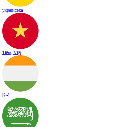
українська
Tiếng Việt
हिन्दी