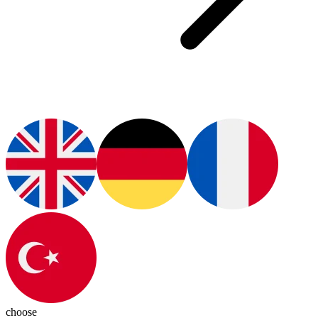
choose