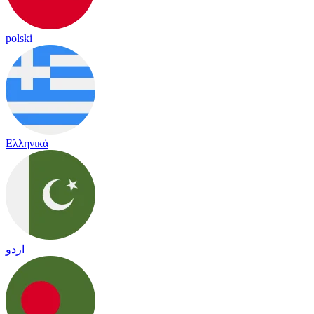
polski
Ελληνικά
اردو