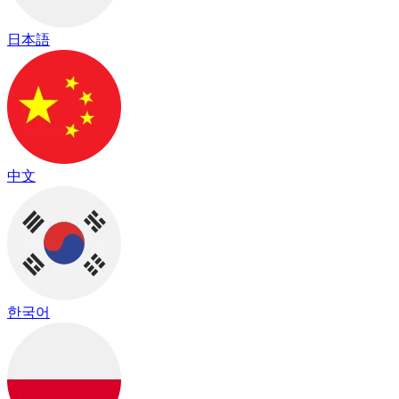
日本語
中文
한국어