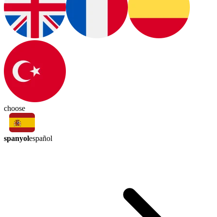
choose
spanyol
español