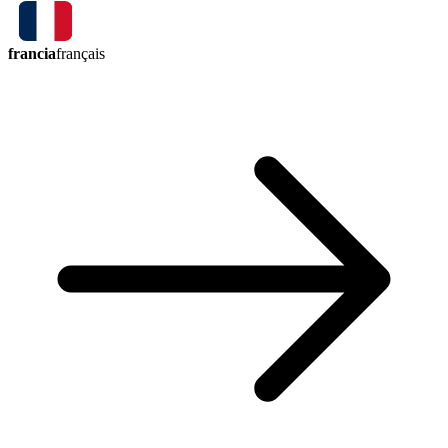
francia
français