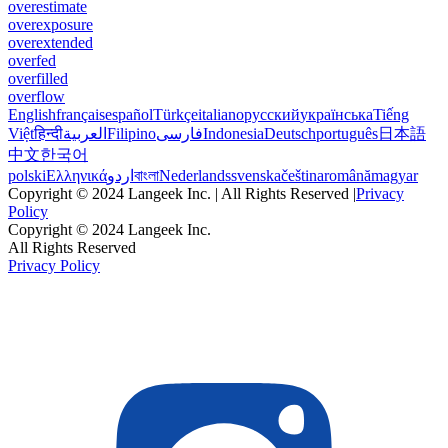
overestimate
overexposure
overextended
overfed
overfilled
overflow
English
français
español
Türkçe
italiano
русский
українська
Tiếng
Việt
हिन्दी
العربية
Filipino
فارسی
Indonesia
Deutsch
português
日本語
中文
한국어
polski
Ελληνικά
اردو
বাংলা
Nederlands
svenska
čeština
română
magyar
Copyright © 2024 Langeek Inc. | All Rights Reserved |
Privacy
Policy
Copyright © 2024 Langeek Inc.
All Rights Reserved
Privacy Policy