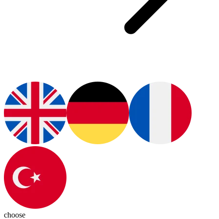
choose