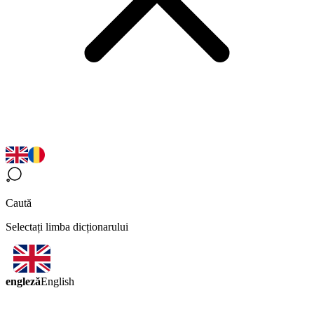
Caută
Selectați limba dicționarului
engleză
English