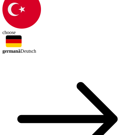
choose
germană
Deutsch