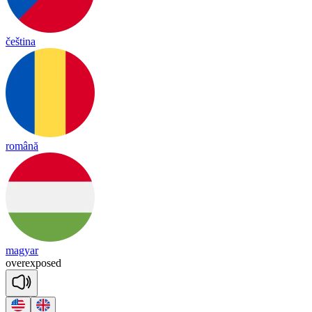
čeština
română
magyar
o
ver
ex
posed