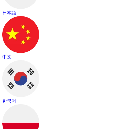
日本語
中文
한국어