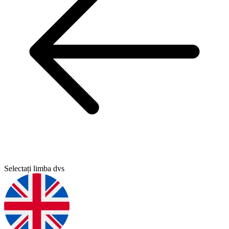
Selectați limba dvs