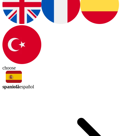
choose
spaniolă
español