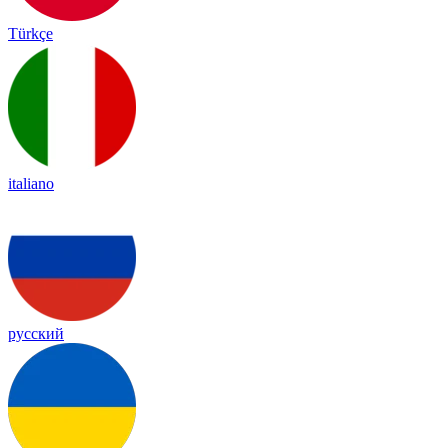
Türkçe
italiano
русский