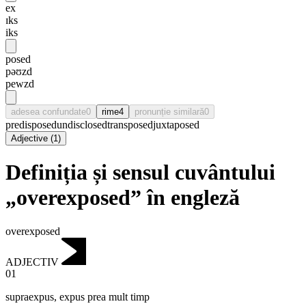
ex
ɪks
iks
posed
pəʊzd
pewzd
adesea confundate
0
rime
4
pronunție similară
0
predisposed
undisclosed
transposed
juxtaposed
Adjective
(
1
)
Definiția și sensul cuvântului
„overexposed” în engleză
overexposed
ADJECTIV
01
supraexpus
,
expus prea mult timp