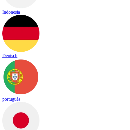
Indonesia
Deutsch
português