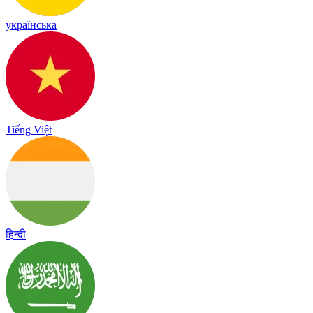
українська
Tiếng Việt
हिन्दी