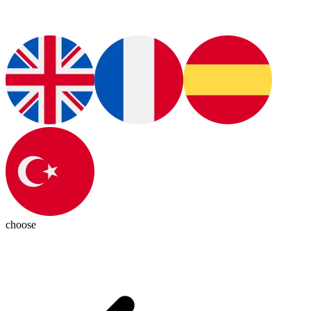
choose