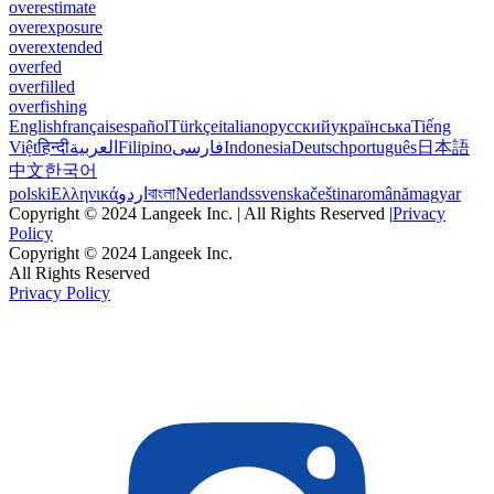
overestimate
overexposure
overextended
overfed
overfilled
overfishing
English
français
español
Türkçe
italiano
русский
українська
Tiếng
Việt
हिन्दी
العربية
Filipino
فارسی
Indonesia
Deutsch
português
日本語
中文
한국어
polski
Ελληνικά
اردو
বাংলা
Nederlands
svenska
čeština
română
magyar
Copyright © 2024 Langeek Inc. | All Rights Reserved |
Privacy
Policy
Copyright © 2024 Langeek Inc.
All Rights Reserved
Privacy Policy