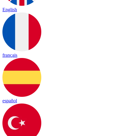
English
français
español