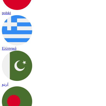
polski
Ελληνικά
اردو